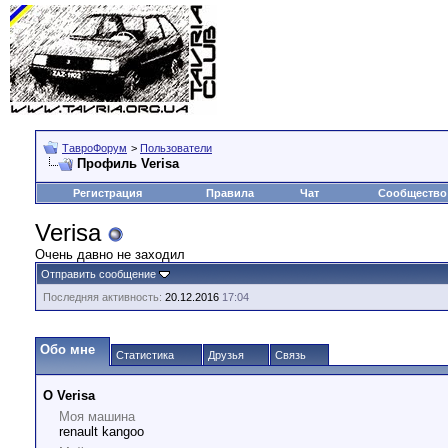
ТавроФорум
>
Пользователи
Профиль Verisа
Регистрация
Правила
Чат
Сообщество
Verisа
Очень давно не заходил
Отправить сообщение
Последняя активность:
20.12.2016
17:04
Обо мне
Статистика
Друзья
Связь
О Verisа
Моя машина
renault kangoo