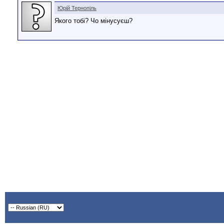
Юрій Тернопіль
Якого тобі? Чо мінусуєш?