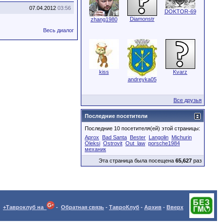
07.04.2012
03:56
DOKTOR-69
Diamonstr
zhang1980
Весь диалог
kiss
Kvarz
andreyka05
Все друзья
Последние посетители
Последние 10 посетителя(ей) этой страницы:
Aprox
Bad Santa
Bester
Langolin
Michurin
Oleksi
Ostrovit
Out_law
porsche1984
механик
Эта страница была посещена
65,627
раз
+Тавроклуб на
-
Обратная связь
-
ТавроКлуб
-
Архив
-
Вверх