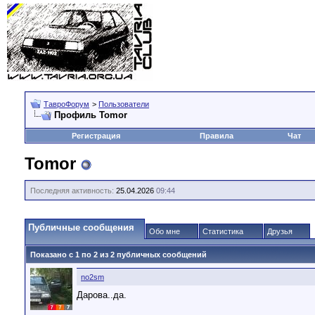
ТавроФорум
>
Пользователи
Профиль Tomor
Регистрация
Правила
Чат
Tomor
Последняя активность:
25.04.2026
09:44
Публичные сообщения
Обо мне
Статистика
Друзья
Показано с 1 по
2
из
2
публичных сообщений
no2sm
Дарова..да.