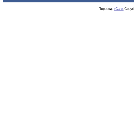
Перевод:
zCarot
Copyrig