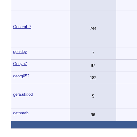
General_7
744
genidey
7
Genya7
97
georg052
182
gera.ukr.od
5
getbmah
96