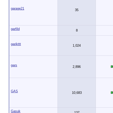
garage21
35
garfild
8
garikttt
1,024
gars
2,896
GAS
10,683
Gasuk
137