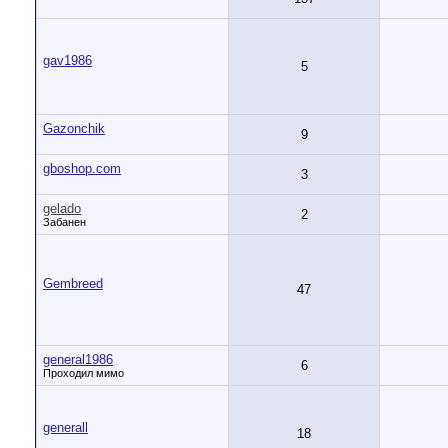
gav1986
5
Gazonchik
9
gboshop.com
3
gelado
2
Забанен
Gembreed
47
general1986
6
Проходил мимо
generall
18