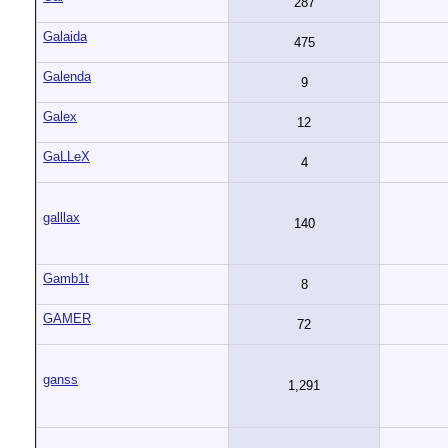
287
Galaida
475
Galenda
9
Galex
12
GaLLeX
4
galllax
140
Gamb1t
8
GAMER
72
ganss
1,291