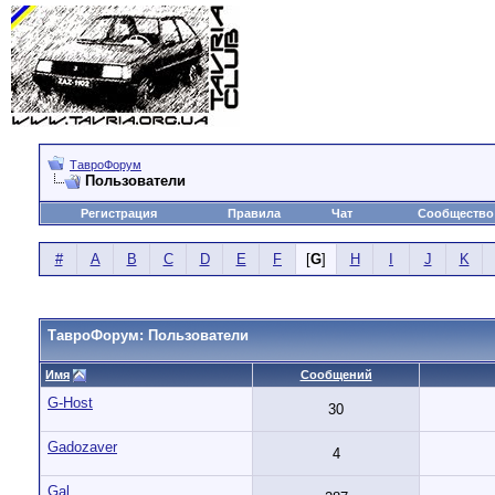
ТавроФорум
Пользователи
Регистрация
Правила
Чат
Сообщество
#
A
B
C
D
E
F
[
G
]
H
I
J
K
ТавроФорум: Пользователи
Имя
Сообщений
G-Host
30
Gadozaver
4
Gal