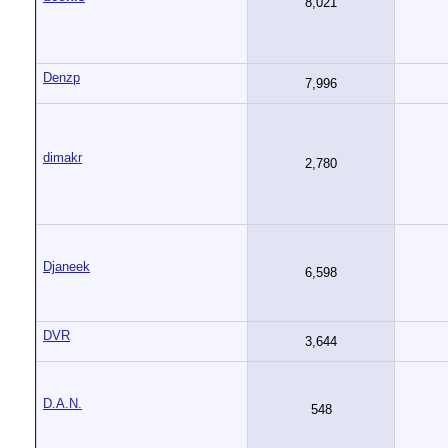
8,021
Denzp
7,996
dimakr
2,780
Djaneek
6,598
DVR
3,644
D.A.N.
548