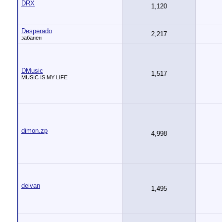
DRX
1,120
Desperado
2,217
забанен
DMusic
1,517
MUSIC IS MY LIFE
dimon.zp
4,998
deivan
1,495