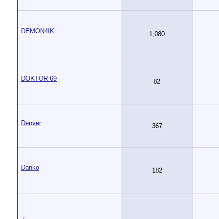
DEMON4IK
1,080
DOKTOR-69
82
Denver
367
Danko
182