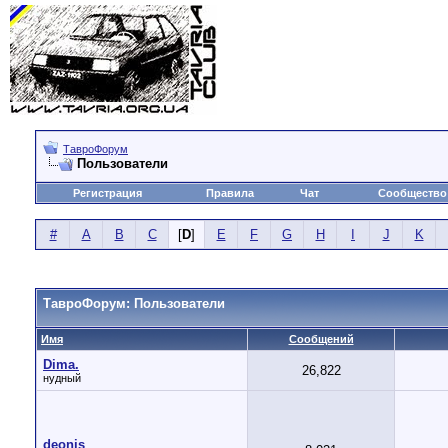
ТавроФорум
Пользователи
Регистрация
Правила
Чат
Сообщество
#
A
B
C
[
D
]
E
F
G
H
I
J
K
ТавроФорум: Пользователи
Имя
Сообщений
Dima.
26,822
нудный
deonis