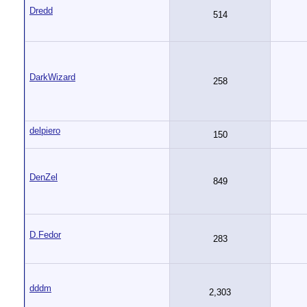
Dredd
514
DarkWizard
258
delpiero
150
DenZel
849
D.Fedor
283
dddm
2,303