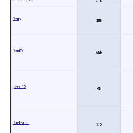
779
Jerry
388
JoniD
555
john_13
45
Jackson_
112