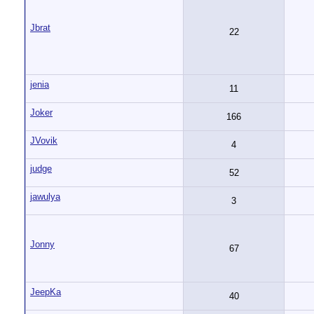
Jbrat
22
jenia
11
Joker
166
JVovik
4
judge
52
jawulya
3
Jonny
67
JeepKa
40