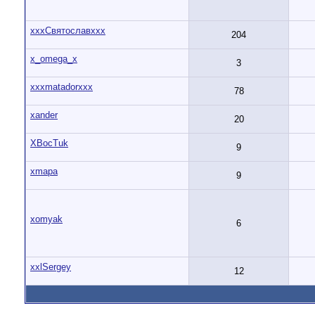
xxxСвятославxxx
204
x_omega_x
3
xxxmatadorxxx
78
xander
20
XBocTuk
9
xmapa
9
xomyak
6
xxlSergey
12