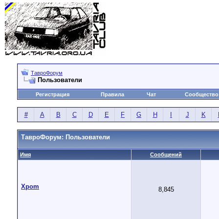
ТавроФорум
Пользователи
Регистрация
Правила
Чат
Сообщество
#
A
B
C
D
E
F
G
H
I
J
K
ТавроФорум: Пользователи
Имя
Сообщений
Xpom
8,845