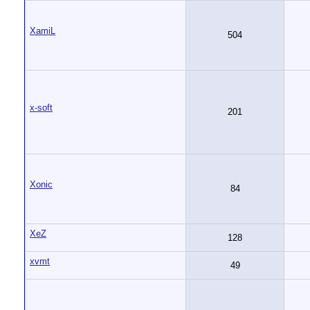
XamiL
504
x-soft
201
Xonic
84
XeZ
128
xvmt
49