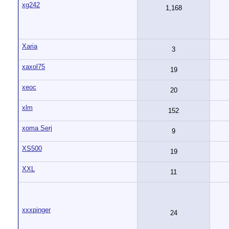
xg242
1,168
Xaria
3
xaxol75
19
xeoc
20
xlm
152
xoma Serj
9
XS500
19
XXL
11
xxxpinger
24