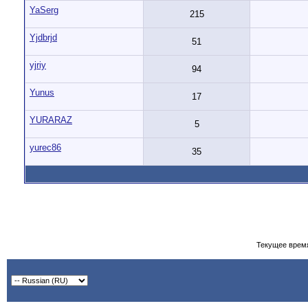
YaSerg
215
Yjdbrjd
51
yjriy
94
Yunus
17
YURARAZ
5
yurec86
35
Текущее врем