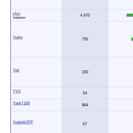
yfon
4,470
Забанен
Yurko
755
Yarl
200
YVV
54
Yarik7168
864
YudenkOFF
67