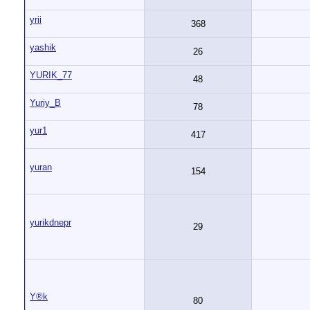
yrii
368
yashik
26
YURIK_77
48
Yuriy_B
78
yur1
417
yuran
154
yurikdnepr
29
Y®k
80