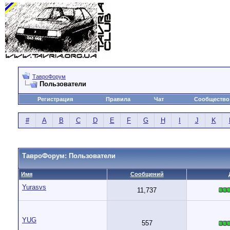
ТавроФорум
Пользователи
Регистрация
Правила
Чат
Сообщество
#
A
B
C
D
E
F
G
H
I
J
K
ТавроФорум: Пользователи
Имя
Сообщений
Yurasvs
11,737
YUG
557