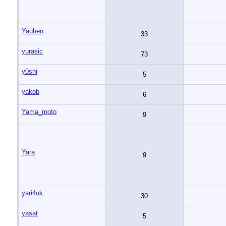
Yauhen
33
yurasic
73
y0shi
5
yakob
6
Yama_moto
9
Yara
9
yari4ok
30
yasat
5