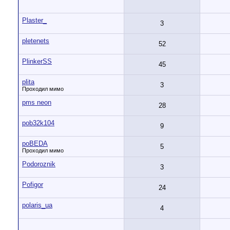
Plaster_
3
pletenets
52
PlinkerSS
45
plita
3
Проходил мимо
pms neon
28
pob32k104
9
poBEDA
5
Проходил мимо
Podoroznik
3
Pofigor
24
polaris_ua
4