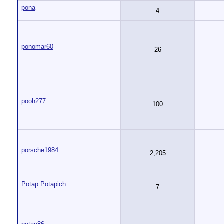
pona
4
ponomar60
26
pooh277
100
porsche1984
2,205
Potap Potapich
7