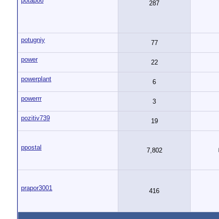
potap86
287
potugniy
77
power
22
powerplant
6
powerrr
3
pozitiv739
19
ppostal
7,802
prapor3001
416