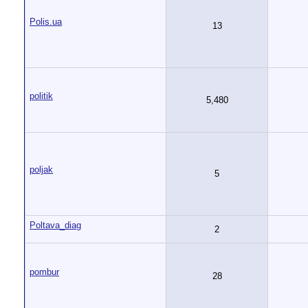
Polis.ua
13
politik
5,480
poljak
5
Poltava_diag
2
pombur
28