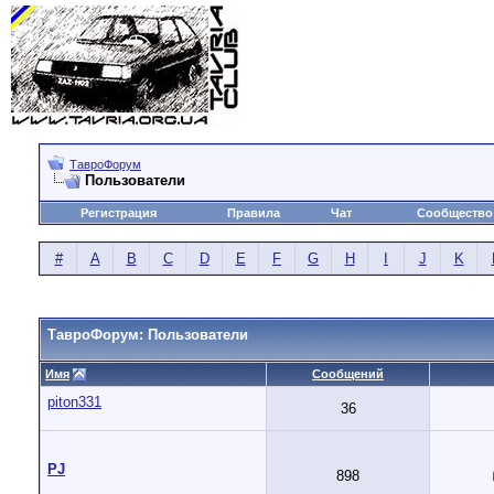
ТавроФорум
Пользователи
Регистрация
Правила
Чат
Сообщество
#
A
B
C
D
E
F
G
H
I
J
K
ТавроФорум: Пользователи
Имя
Сообщений
piton331
36
PJ
898