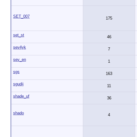
SET_007
175
set_st
46
sev4yk
7
sev_en
1
sgs
163
sgudij
11
shade_uf
36
shado
4