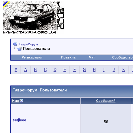
ТавроФорум
Пользователи
Регистрация
Правила
Чат
Сообщество
#
A
B
C
D
E
F
G
H
I
J
K
ТавроФорум: Пользователи
Имя
Сообщений
serjieee
56