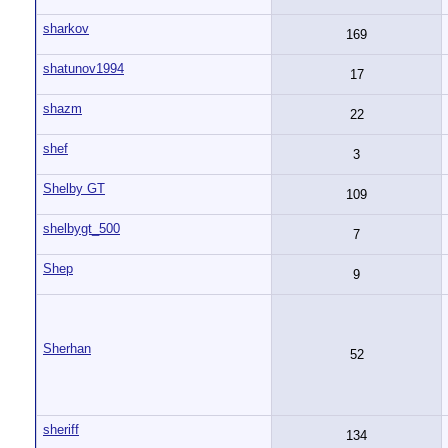
sharkov
169
shatunov1994
17
shazm
22
shef
3
Shelby GT
109
shelbygt_500
7
Shep
9
Sherhan
52
sheriff
134