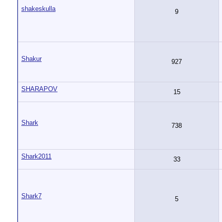
shakeskulla
9
Shakur
927
SHARAPOV
15
Shark
738
Shark2011
33
Shark7
5