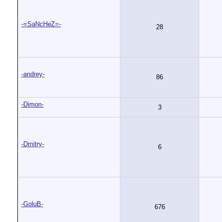
-=SaNcHeZ=-
28
-andrey-
86
-Dimon-
3
-Dmitry-
6
-GoluB-
676