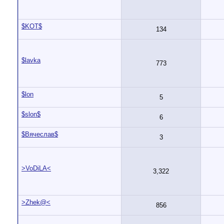
$KOT$
134
$lavka
773
$lon
5
$slon$
6
$Вячеслав$
3
>VoDiLA<
3,322
>Zhek@<
856