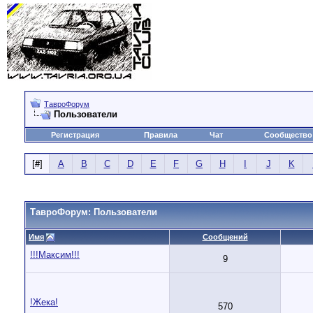
ТавроФорум
Пользователи
Регистрация
Правила
Чат
Сообщество
[
#
]
A
B
C
D
E
F
G
H
I
J
K
ТавроФорум: Пользователи
Имя
Сообщений
!!!Максим!!!
9
!Жека!
570