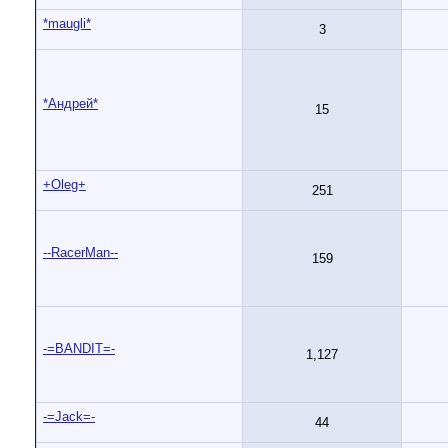
*maugli*
3
*Андрей*
15
+Oleg+
251
--RacerMan--
159
-=BANDIT=-
1,127
-=Jack=-
44