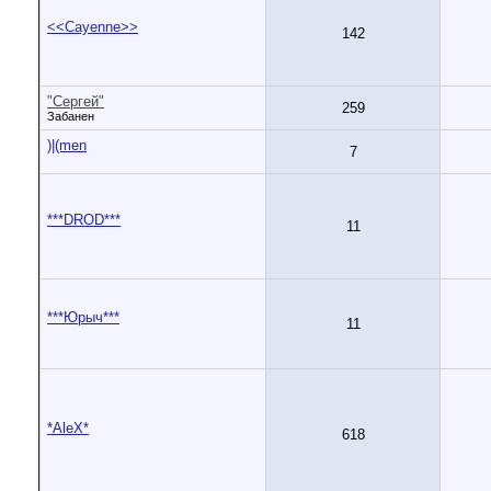
<<Cayenne>>
142
"Сергей"
259
Забанен
)|(men
7
***DROD***
11
***Юрыч***
11
*AleX*
618