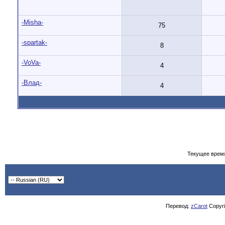
-Misha-
75
-spartak-
8
-VoVa-
4
-Влад-
4
Текущее врем
Перевод:
zCarot
Copyrig