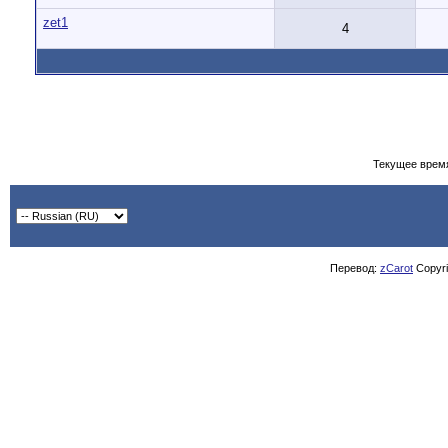
zet1
4
Текущее врем
Перевод:
zCarot
Copyrig