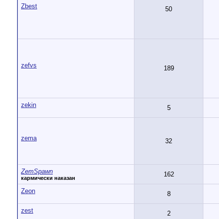
Zbest
50
zefvs
189
zekin
5
zema
32
ZemSpawn
162
кармически наказан
Zeon
8
zest
2