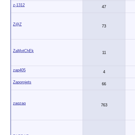
z-1312
47
Z@Z
73
ZaMotChEk
11
zap405
4
Zaporojets
66
zaqzaq
763