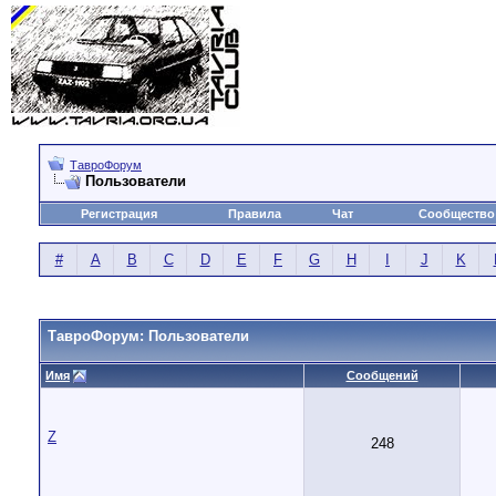
ТавроФорум
Пользователи
Регистрация
Правила
Чат
Сообщество
#
A
B
C
D
E
F
G
H
I
J
K
ТавроФорум: Пользователи
Имя
Сообщений
Z
248