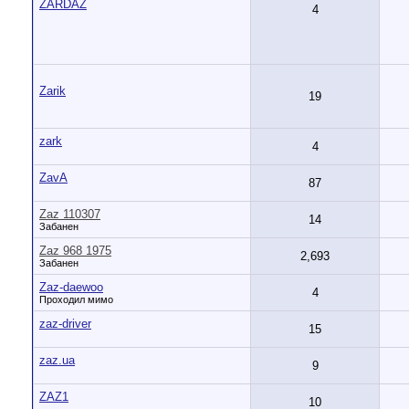
ZARDAZ
4
Zarik
19
zark
4
ZavA
87
Zaz 110307
14
Забанен
Zaz 968 1975
2,693
Забанен
Zaz-daewoo
4
Проходил мимо
zaz-driver
15
zaz.ua
9
ZAZ1
10