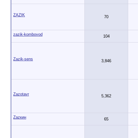
ZAZIK
70
zazik-kombovod
104
Zazik-sens
3,846
Zazotavr
5,362
Zazкин
65