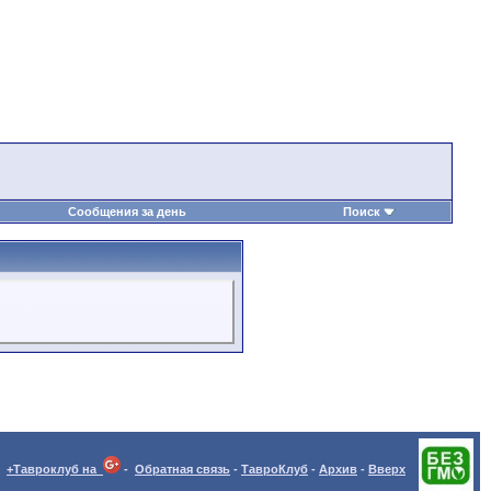
Сообщения за день
Поиск
+Тавроклуб на
-
Обратная связь
-
ТавроКлуб
-
Архив
-
Вверх