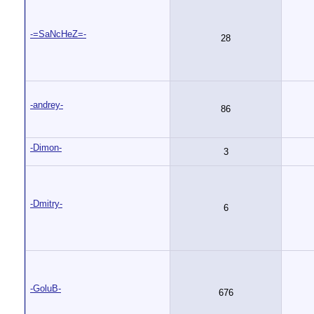
-=SaNcHeZ=-
28
-andrey-
86
-Dimon-
3
-Dmitry-
6
-GoluB-
676