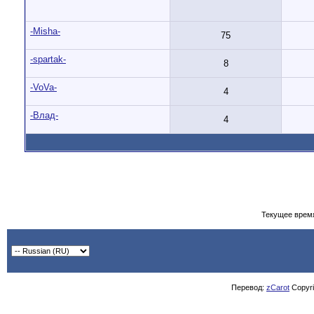
-Misha-
75
-spartak-
8
-VoVa-
4
-Влад-
4
Текущее врем
Перевод:
zCarot
Copyrig