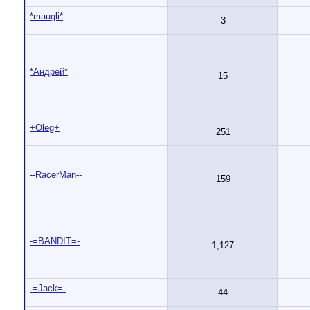
*maugli*
3
*Андрей*
15
+Oleg+
251
--RacerMan--
159
-=BANDIT=-
1,127
-=Jack=-
44