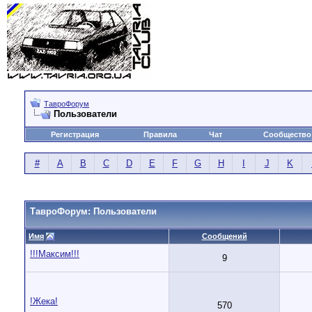
ТавроФорум
Пользователи
Регистрация
Правила
Чат
Сообщество
#
A
B
C
D
E
F
G
H
I
J
K
ТавроФорум: Пользователи
Имя
Сообщений
!!!Максим!!!
9
!Жека!
570