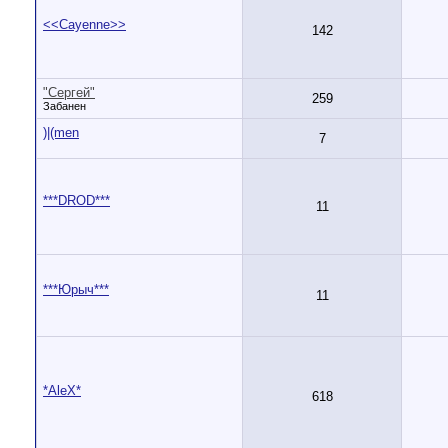
<<Cayenne>>
142
"Сергей"
259
Забанен
)|(men
7
***DROD***
11
***Юрыч***
11
*AleX*
618