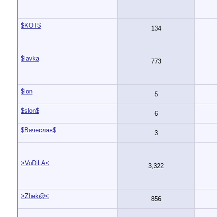
$KOT$
134
$lavka
773
$lon
5
$slon$
6
$Вячеслав$
3
>VoDiLA<
3,322
>Zhek@<
856