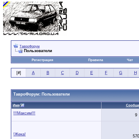
ТавроФорум
Пользователи
Регистрация
Правила
Чат
[
#
]
A
B
C
D
E
F
G
H
ТавроФорум: Пользователи
Имя
Сообщ
!!!Максим!!!
9
!Жека!
57