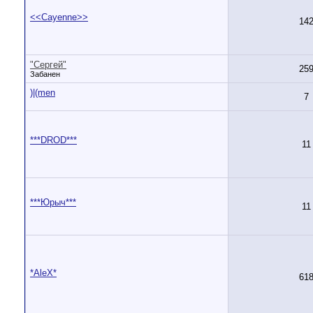
<<Cayenne>>
14
"Сергей"
25
Забанен
)|(men
7
***DROD***
11
***Юрыч***
11
*AleX*
61