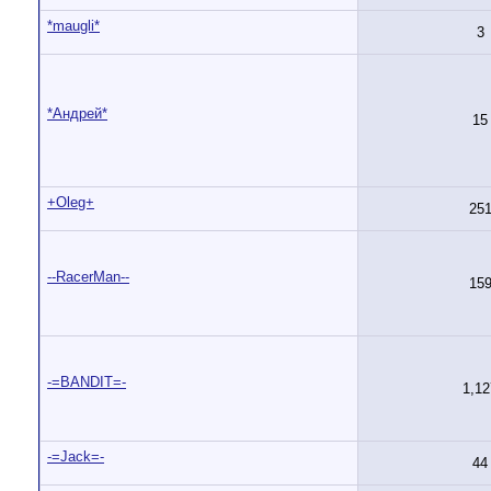
*maugli*
3
*Андрей*
15
+Oleg+
25
--RacerMan--
15
-=BANDIT=-
1,12
-=Jack=-
44