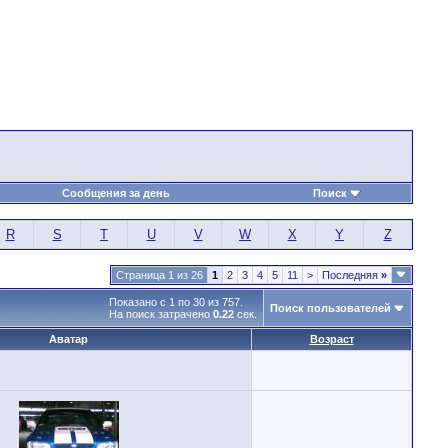
Сообщения за день
Поиск
R
S
T
U
V
W
X
Y
Z
Страница 1 из 26
1
2
3
4
5
11
>
Последняя
»
Показано с 1 по 30 из 757.
Поиск пользователей
На поиск затрачено
0.22
сек.
Аватар
Возраст