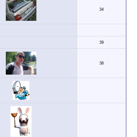
34
39
38