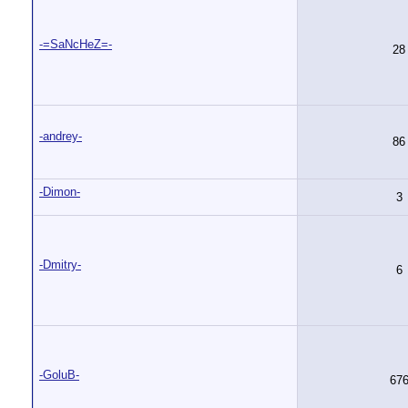
-=SaNcHeZ=-
28
-andrey-
86
-Dimon-
3
-Dmitry-
6
-GoluB-
67