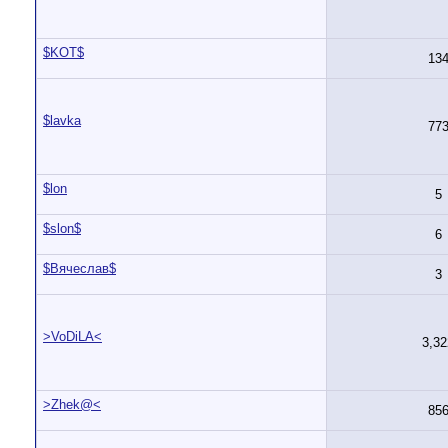
$KOT$
13
$lavka
77
$lon
5
$slon$
6
$Вячеслав$
3
>VoDiLA<
3,32
>Zhek@<
85