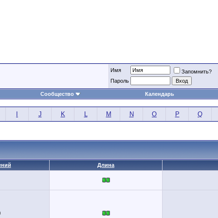
Имя
Запомнить?
Пароль
Сообщество
Календарь
I
J
K
L
M
N
O
P
Q
ений
Длина
0