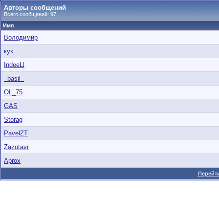
Авторы сообщений
Всего сообщений: 97
Имя
Володимир
кук
IndeeЦ
_basil_
OL_75
GAS
Storag
PavelZT
Zazotavr
Aprox
Перейти