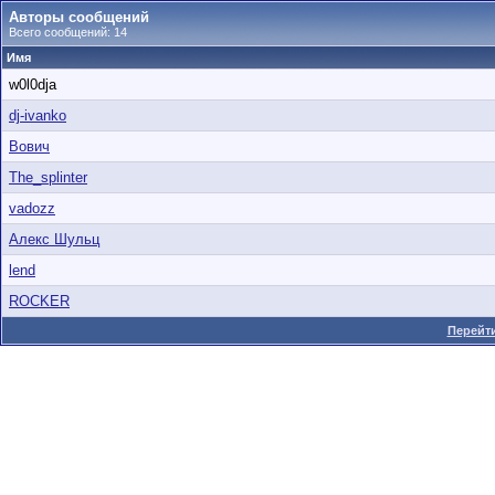
Авторы сообщений
Всего сообщений: 14
Имя
w0l0dja
dj-ivanko
Вович
The_splinter
vadozz
Алекс Шульц
lend
ROCKER
Перейти