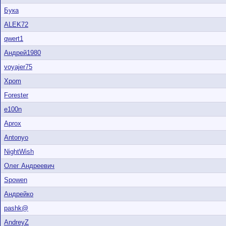
Бука
ALEK72
qwert1
Андрей1980
voyajer75
Xpom
Forester
e100n
Aprox
Antonyo
NightWish
Олег Андреевич
Spowen
Андрейко
pashk@
AndreyZ