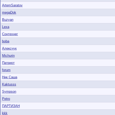
ArtemSaratov
megaDok
Buzyan
Lexa
Сонтехнег
boba
Алексчук
Michurin
Патриот
forum
Ник Саша
Kaktusss
Sympson
Petro
ПАРТИЗАН
kkk