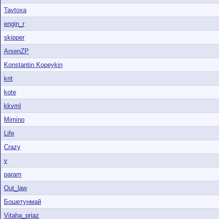
Tavtoxa
engin_r
skipper
ArsenZP
Konstantin Kopeykin
krit
kote
kkvml
Mimino
Life
Crazy
v
param
Out_law
Бошетунмай
Vitaha_priaz