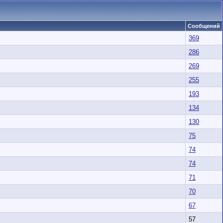
Сообщений
369
286
269
255
193
134
130
75
74
74
71
70
67
57