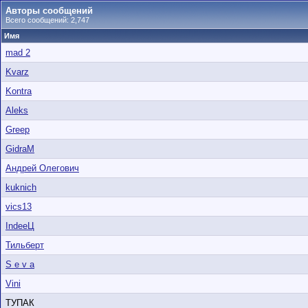
Авторы сообщений
Всего сообщений: 2,747
Имя
mad 2
Kvarz
Kontra
Aleks
Greep
GidraM
Андрей Олегович
kuknich
vics13
IndeeЦ
Тильберт
S e v a
Vini
ТУПАК