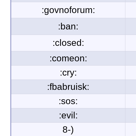
:govnoforum:
:ban:
:closed:
:comeon:
:cry:
:fbabruisk:
:sos:
:evil:
8-)