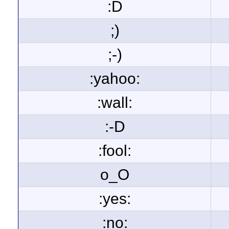
:D
;)
;-)
:yahoo:
:wall:
:-D
:fool:
o_O
:yes:
:no: