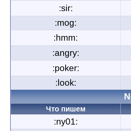
:sir:
:mog:
:hmm:
:angry:
:poker:
:look:
N
Что пишем
:ny01: