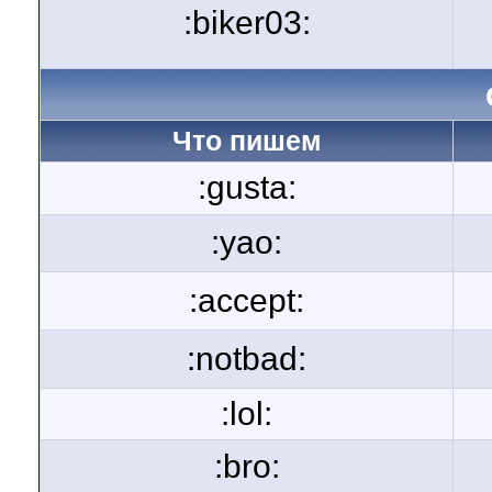
:biker03:
Что пишем
:gusta:
:yao:
:accept:
:notbad:
:lol:
:bro: