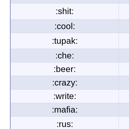
:shit:
:cool:
:tupak:
:che:
:beer:
:crazy:
:write:
:mafia:
:rus: