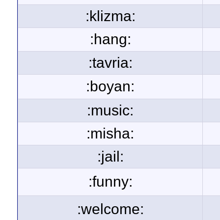
:klizma:
:hang:
:tavria:
:boyan:
:music:
:misha:
:jail:
:funny:
:welcome: