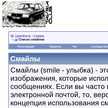
ТавроФорум
>
Справка
Список смайлов
Регистрация
Правила
Чат
Сообщество
Смайлы
Смайлы (smile - улыбка) - 
изображения, которые испо
сообщениях. Если вы часто 
электронной почтой, то, вер
концепция использования с