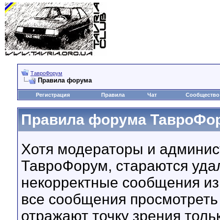
ТавроФорум
Правила форума
Регистрация
Правила
Чат
Сообщество
Правила форума ТавроФо
Хотя модераторы и админи
ТавроФорум, стараются уда
некорректные сообщения из
все сообщения просмотрет
отражают точку зрения тольк