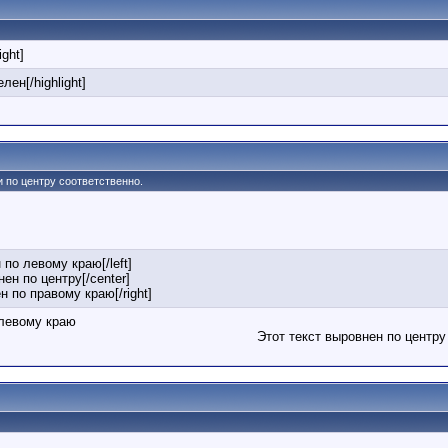
ight]
лен[/highlight]
 и по центру соответственно.
 по левому краю[/left]
нен по центру[/center]
ен по правому краю[/right]
 левому краю
Этот текст выровнен по центру