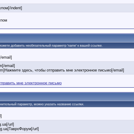
упом[/indent]
упом
 можете добавить необязательный параметр 'name' к вашей ссылке.
[/email]
[/email]
om]Нажмите здесь, чтобы отправить мне электронное письмо[/email]
тправить мне электронное письмо
олнительный параметр, можно указать название ссылки.
l]
g.ua[/url]
org.ua]ТавроФорум[/url]