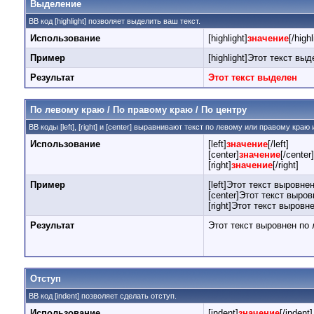
Выделение
BB код [highlight] позволяет выделить ваш текст.
Использование
[highlight]
значение
[/highl
Пример
[highlight]Этот текст выде
Результат
Этот текст выделен
По левому краю / По правому краю / По центру
BB коды [left], [right] и [center] выравнивают текст по левому или правому краю
Использование
[left]
значение
[/left]
[center]
значение
[/center]
[right]
значение
[/right]
Пример
[left]Этот текст выровнен
[center]Этот текст выров
[right]Этот текст выровн
Результат
Этот текст выровнен по
Отступ
BB код [indent] позволяет сделать отступ.
Использование
[indent]
значение
[/indent]