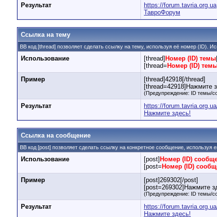
Результат
https://forum.tavria.org.ua
ТавроФорум
Ссылка на тему
BB код [thread] позволяет сделать ссылку на тему, используя её номер (ID).
Использование
[thread]
Номер (ID) темы
[thread=
Номер (ID) тем
Пример
[thread]42918[/thread]
[thread=42918]Нажмите зд
(Предупреждение: ID темы/с
Результат
https://forum.tavria.org.
Нажмите здесь!
Ссылка на сообщение
BB код [post] позволяет сделать ссылку на конкретное сообщение, используя 
Использование
[post]
Номер (ID) сообщ
[post=
Номер (ID) сооб
Пример
[post]269302[/post]
[post=269302]Нажмите зд
(Предупреждение: ID темы/с
Результат
https://forum.tavria.org
Нажмите здесь!