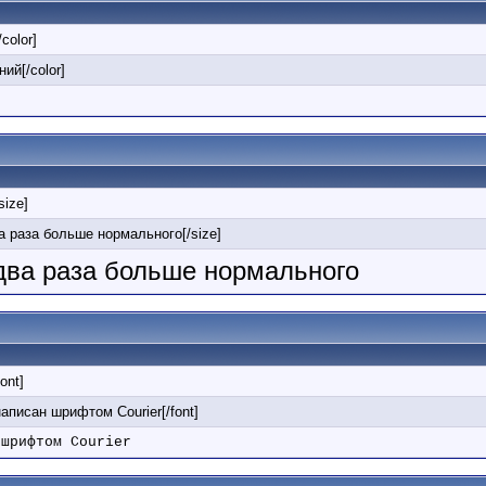
/color]
ний[/color]
/size]
ва раза больше нормального[/size]
 два раза больше нормального
font]
 написан шрифтом Courier[/font]
 шрифтом Courier