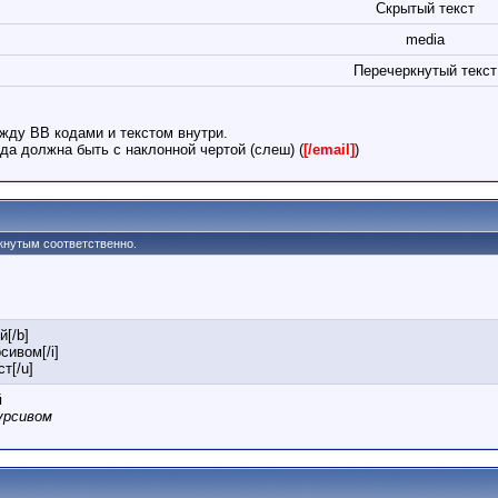
Скрытый текст
media
Перечеркнутый текст
жду BB кодами и текстом внутри.
да должна быть с наклонной чертой (слеш) (
[/email]
)
ркнутым соответственно.
й[/b]
сивом[/i]
т[/u]
й
урсивом