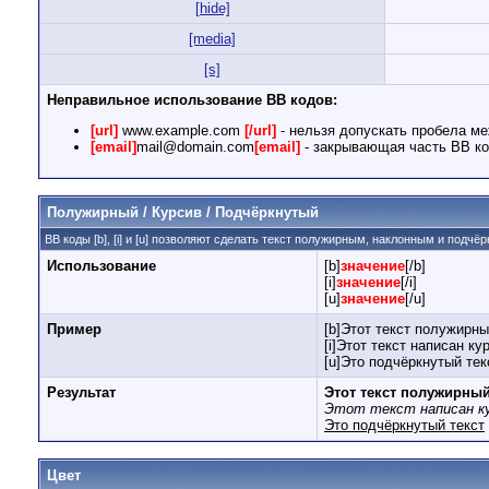
[hide]
[media]
[s]
Неправильное использование BB кодов:
[url]
www.example.com
[/url]
- нельзя допускать пробела ме
[email]
mail@domain.com
[email]
- закрывающая часть BB ко
Полужирный / Курсив / Подчёркнутый
BB коды [b], [i] и [u] позволяют сделать текст полужирным, наклонным и подчё
Использование
[b]
значение
[/b]
[i]
значение
[/i]
[u]
значение
[/u]
Пример
[b]Этот текст полужирны
[i]Этот текст написан кур
[u]Это подчёркнутый текс
Результат
Этот текст полужирны
Этот текст написан к
Это подчёркнутый текст
Цвет