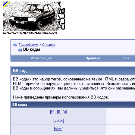
ТавроФорум
>
Справка
BB коды
Регистрация
Правила
Чат
BB код
BB коды - это набор тегов, основанных на языке HTML и разраб
HTML, причём не нарушая целостность страницы. Возможность и
BB коды в сообщениях, вы должны убедиться, что они разрешен
Ниже приведены примеры использования BB кодов.
BB коды
[b]
,
[i]
,
[u]
[color]
[size]