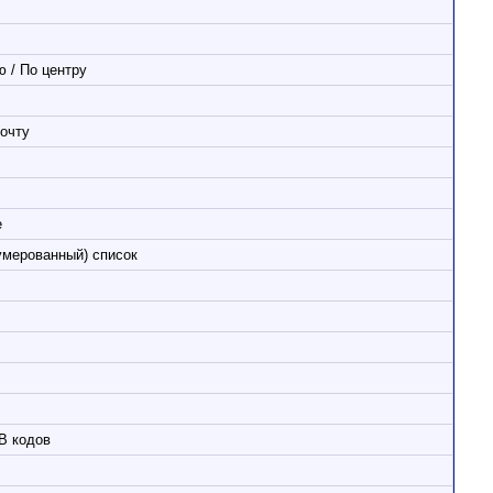
 / По центру
очту
е
умерованный) список
B кодов