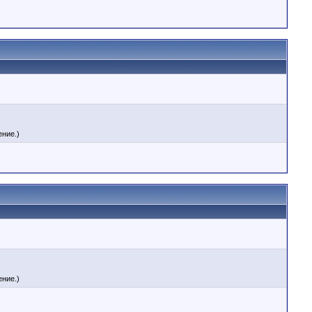
ние.)
ние.)