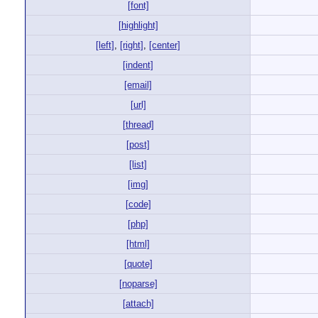
[font]
[highlight]
[left]
,
[right]
,
[center]
[indent]
[email]
[url]
[thread]
[post]
[list]
[img]
[code]
[php]
[html]
[quote]
[noparse]
[attach]