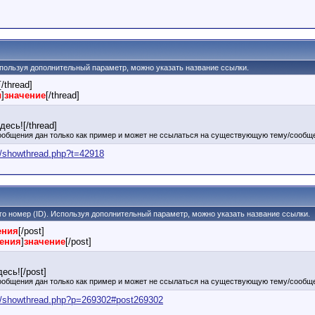
 Используя дополнительный параметр, можно указать название ссылки.
[/thread]
ы
]
значение
[/thread]
есь![/thread]
ообщения дан только как пример и может не ссылаться на существующую тему/сообще
ua/showthread.php?t=42918
его номер (ID). Используя дополнительный параметр, можно указать название ссылки.
ения
[/post]
щения
]
значение
[/post]
есь![/post]
ообщения дан только как пример и может не ссылаться на существующую тему/сообще
.ua/showthread.php?p=269302#post269302