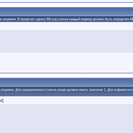
ми опциями. В пределах одного BB код списка каждый маркер должен быть определен BB 
и опциями. Для нумерованного списка опция должна иметь значение 1. Для алфавитног
st]