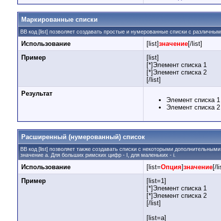
Маркированные списки
BB код [list] позволяет создавать простые и нумерованные списки с различны
Использование
[list]
значение
[/list]
Пример
[list]
[*]Элемент списка 1
[*]Элемент списка 2
[/list]
Результат
Элемент списка 1
Элемент списка 2
Расширенный (нумерованный) список
BB код [list] позволяет также создавать списки с некоторыми дополнительным
значение а. Для больших римских цифр - I, для маленьких - i.
Использование
[list=
Опция
]
значение
[/li
Пример
[list=1]
[*]Элемент списка 1
[*]Элемент списка 2
[/list]
[list=a]