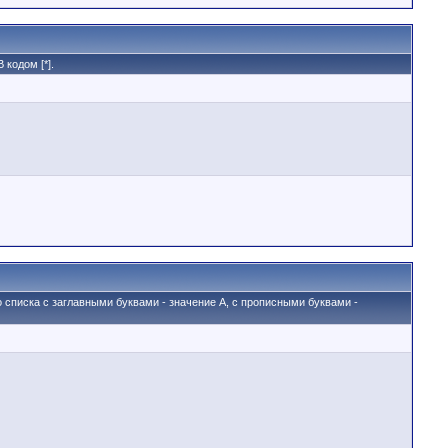
кодом [*].
о списка с заглавными буквами - значение A, с прописными буквами -