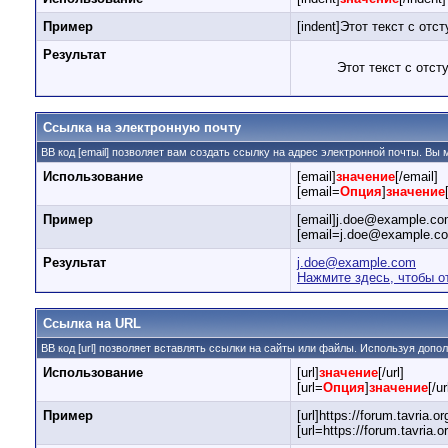
Пример
[indent]Этот текст с отст
Результат
Этот текст с отст
Ссылка на электронную почту
BB код [email] позволяет вам создать ссылку на адрес электронной почты. Вы
Использование
[email]
значение
[/email]
[email=
Опция
]
значение
Пример
[email]j.doe@example.com
[email=j.doe@example.c
Результат
j.doe@example.com
Нажмите здесь, чтобы о
Ссылка на URL
BB код [url] позволяет вставлять ссылки на сайты или файлы. Используя доп
Использование
[url]
значение
[/url]
[url=
Опция
]
значение
[/ur
Пример
[url]https://forum.tavria.or
[url=https://forum.tavria.