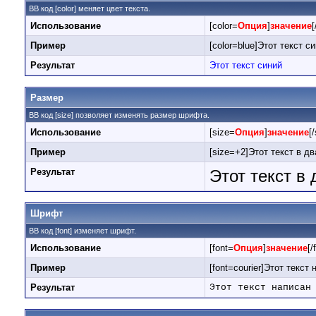
BB код [color] меняет цвет текста.
Использование
[color=
Опция
]
значение
[
Пример
[color=blue]Этот текст си
Результат
Этот текст синий
Размер
BB код [size] позволяет изменять размер шрифта.
Использование
[size=
Опция
]
значение
[
Пример
[size=+2]Этот текст в д
Результат
Этот текст в
Шрифт
BB код [font] изменяет шрифт.
Использование
[font=
Опция
]
значение
[/
Пример
[font=courier]Этот текст
Результат
Этот текст написан