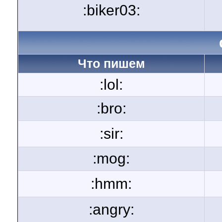
:biker03:
Что пишем
:lol:
:bro:
:sir:
:mog:
:hmm:
:angry: