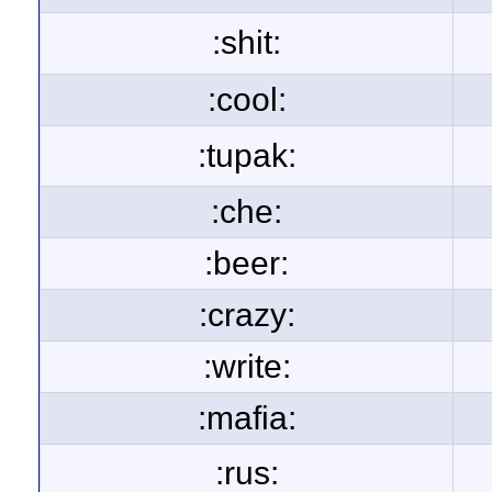
:shit:
:cool:
:tupak:
:che:
:beer:
:crazy:
:write:
:mafia:
:rus: