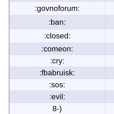
:govnoforum:
:ban:
:closed:
:comeon:
:cry:
:fbabruisk:
:sos:
:evil:
8-)