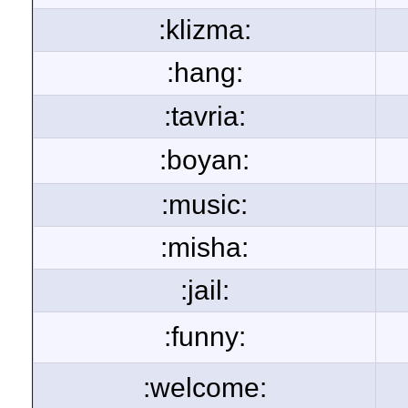
:klizma:
:hang:
:tavria:
:boyan:
:music:
:misha:
:jail:
:funny:
:welcome: