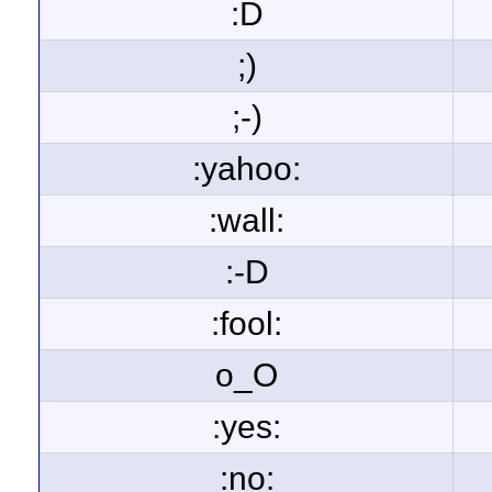
:D
;)
;-)
:yahoo:
:wall:
:-D
:fool:
o_O
:yes:
:no: