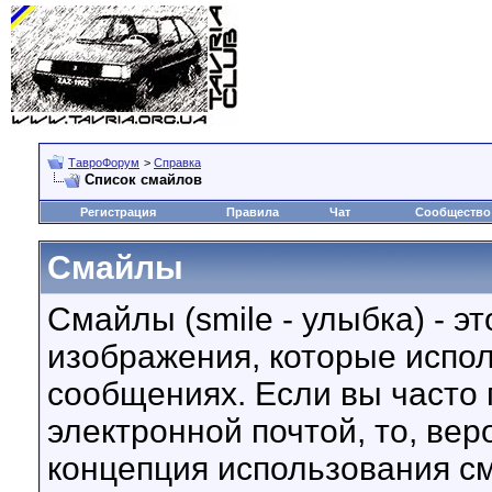
ТавроФорум
>
Справка
Список смайлов
Регистрация
Правила
Чат
Сообщество
Смайлы
Смайлы (smile - улыбка) - 
изображения, которые испо
сообщениях. Если вы часто 
электронной почтой, то, вер
концепция использования с