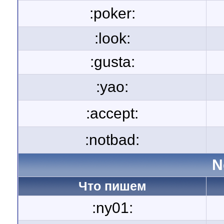
:poker:
:look:
:gusta:
:yao:
:accept:
:notbad:
N
Что пишем
:ny01: