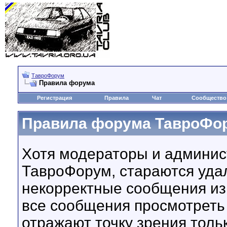
ТавроФорум
Правила форума
Регистрация
Правила
Чат
Сообщество
Правила форума ТавроФо
Хотя модераторы и админи
ТавроФорум, стараются уда
некорректные сообщения из
все сообщения просмотрет
отражают точку зрения тольк