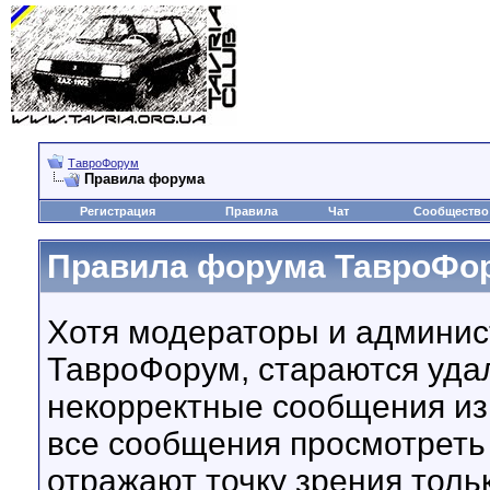
ТавроФорум
Правила форума
Регистрация
Правила
Чат
Сообщество
Правила форума ТавроФо
Хотя модераторы и админи
ТавроФорум, стараются уда
некорректные сообщения из
все сообщения просмотрет
отражают точку зрения тольк