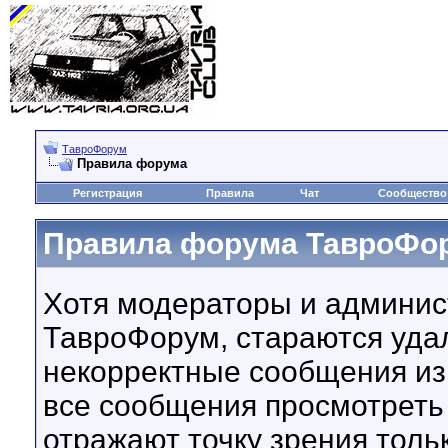
ТавроФорум
Правила форума
Регистрация
Правила
Чат
Сообщество
Правила форума ТавроФо
Хотя модераторы и админи
ТавроФорум, стараются уда
некорректные сообщения из
все сообщения просмотрет
отражают точку зрения тольк