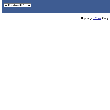
Перевод:
zCarot
Copyrig