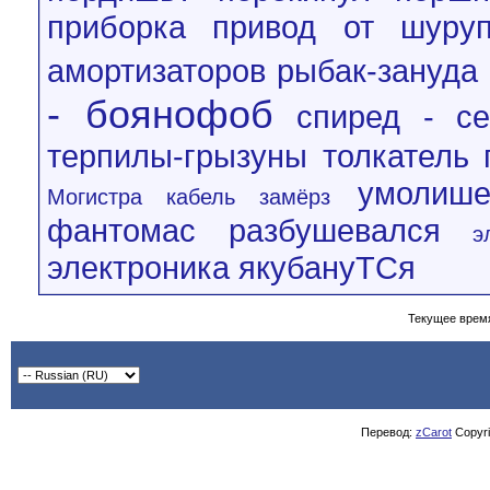
приборка
привод от шуруп
амортизаторов
рыбак-зануда
- боянофоб
спиред - се
терпилы-грызуны
толкатель 
умолиш
Могистра кабель замёрз
фантомас разбушевался
э
электроника
якубануТСя
Текущее врем
Перевод:
zCarot
Copyrig