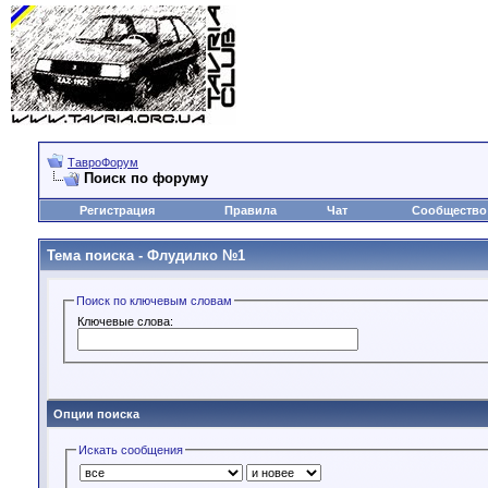
ТавроФорум
Поиск по форуму
Регистрация
Правила
Чат
Сообщество
Тема поиска -
Флудилко №1
Поиск по ключевым словам
Ключевые слова:
Опции поиска
Искать сообщения