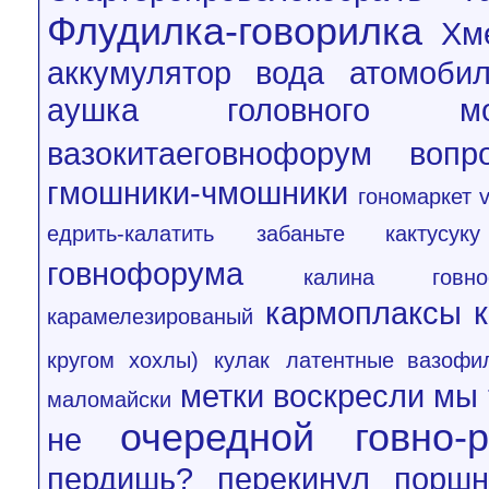
Флудилка-говорилка
Хм
аккумулятор вода
атомобил
аушка головного мо
вазокитаеговнофорум
вопр
гмошники-чмошники
гономаркет 
едрить-калатить
забаньте кактусуку
говнофорума
калина говно
кармоплаксы
к
карамелезированый
кругом хохлы)
кулак
латентные вазофи
метки воскресли
мы 
маломайски
очередной говно-р
не
пердишь?
перекинул порш