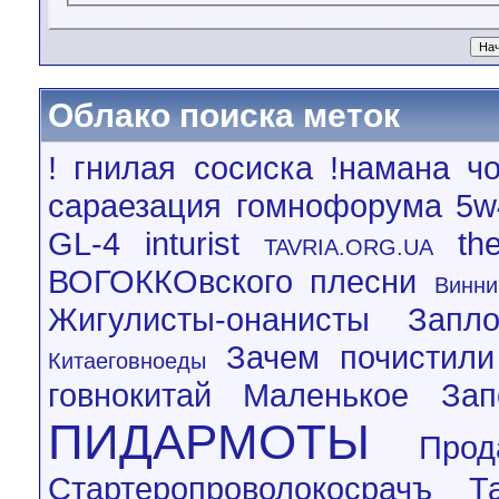
Облако поиска меток
! гнилая сосиска
!намана чо
сараезация гомнофорума
5w
GL-4
inturist
th
TAVRIA.ORG.UA
ВОГОККОвского плесни
Винни
Жигулисты-онанисты
Запл
Зачем почистили
Китаеговноеды
говнокитай
Маленькое Зап
ПИДАРМОТЫ
Про
Стартеропроволокосрачъ
Т