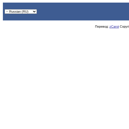
Перевод:
zCarot
Copyrig