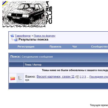
ТавроФорум
>
Поиск по форуму
Результаты поиска
Регистрация
Правила
Чат
Сообщество
Поиск:
Сегодняшние сообщения
Тема / Автор
Темы ниже не были обновлены с вашего послед
Важно:
Веселі картинки, сезон 11
(
1
2
3
...
Последняя стр
кук
Текущее врем