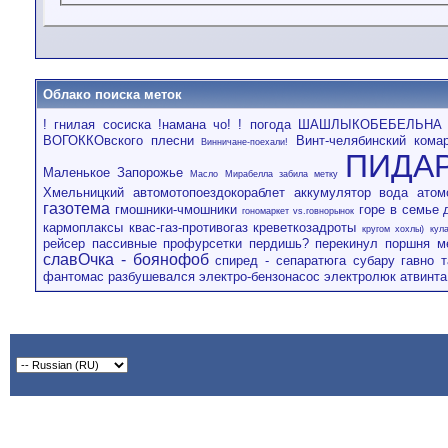
Облако поиска меток
! гнилая сосиска
!намана чо!
! погода ШАШЛЫКОБЕБЕЛЬНА
ВОГОККОвского плесни
Винт-челябинский кома
Винничане-поехали!
ПИДА
Маленькое Запорожье
Масло
Мирабелла забила метку
Хмельницкий
автомотопоездокораблет
аккумулятор вода
атом
газотема
гмошники-чмошники
горе в семье
гономаркет vs.говнорынок
кармоплаксы
квас-газ-противогаз
креветкозадроты
кругом хохлы)
кула
рейсер
пассивные профурсетки
пердишь?
перекинул поршня м
славОчка - боянофоб
спиред - сепаратюга
субару гавно
фантомас разбушевался
электро-бензонасос
электролюк атвинта