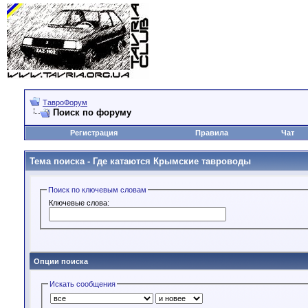
ТавроФорум
Поиск по форуму
Регистрация
Правила
Чат
Тема поиска -
Где катаются Крымские тавроводы
Поиск по ключевым словам
Ключевые слова:
Опции поиска
Искать сообщения