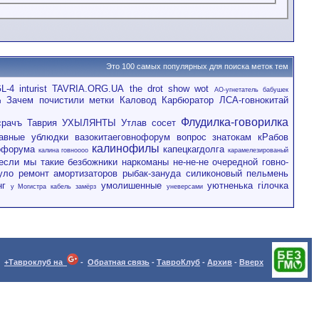
Это 100 самых популярных для поиска меток тем
L-4
inturist
TAVRIA.ORG.UA
the drot show
wot
АО-угнетатель бабушек
Зачем почистили метки
Каловод
Карбюратор
ЛСА-говнокитай
ы
Флудилка-говорилка
срачъ
Таврия
УХЫЛЯНТЫ
Утлав сосет
авные ублюдки
вазокитаеговнофорум
вопрос знатокам кРабов
калинофилы
офорума
капецкагдолга
калина говноооо
карамелезированый
если
мы такие безбожники
наркоманы
не-не-не
очередной говно-
уло
ремонт амортизаторов
рыбак-зануда
силиконовый пельмень
нг
умолишенные
уютненька гілочка
у Могистра кабель замёрз
уневерсами
+Тавроклуб на
-
Обратная связь
-
ТавроКлуб
-
Архив
-
Вверх