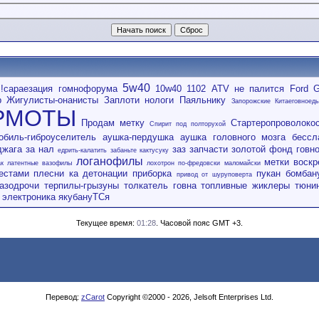
5w40
!сараезация гомнофорума
10w40
1102
ATV не палится
Ford
G
р
Жигулисты-онанисты
Заплоти нологи Паяльнику
Запорожские Китаеговноед
РМОТЫ
Продам метку
Стартеропроволоко
Спирит под полторухой
обиль-гиброуселитель
аушка-пердушка
аушка головного мозга
бессл
джага за нал
заз
запчасти
золотой фонд говн
едрить-калатить
забаньте кактусуку
логанофилы
метки воскр
к
латентные вазофилы
лохотрон по-фредовски
маломайски
естами
плесни ка детонации
приборка
пукан бомбан
привод от шуруповерта
тазодрочи
терпилы-грызуны
толкатель говна
топливные жиклеры
тюни
электроника
якубануТСя
Текущее время:
01:28
. Часовой пояс GMT +3.
Перевод:
zCarot
Copyright ©2000 - 2026, Jelsoft Enterprises Ltd.