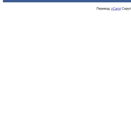
Перевод:
zCarot
Copyrig