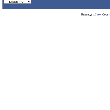
Перевод:
zCarot
Copyrig