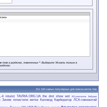
м тем в разделах, помеченных
*
. Выберите 'Искать только в
разделах.
Это 100 самых популярных для поиска меток тем
L-4
inturist
TAVRIA.ORG.UA
the drot show
wot
АО-угнетатель бабушек
Зачем почистили метки
Каловод
Карбюратор
ЛСА-говнокитай
ы