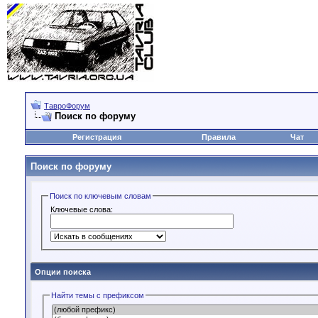
ТавроФорум
Поиск по форуму
Регистрация
Правила
Чат
Поиск по форуму
Поиск по ключевым словам
Ключевые слова:
Опции поиска
Найти темы с префиксом