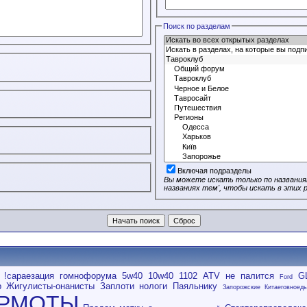
Поиск по разделам
Включая подразделы
Вы можете искать только по названия
названиях тем', чтобы искать в этих 
!сараезация гомнофорума
5w40
10w40
1102
ATV не палится
G
Ford
р
Жигулисты-онанисты
Заплоти нологи Паяльнику
Запорожские Китаеговноед
РМОТЫ