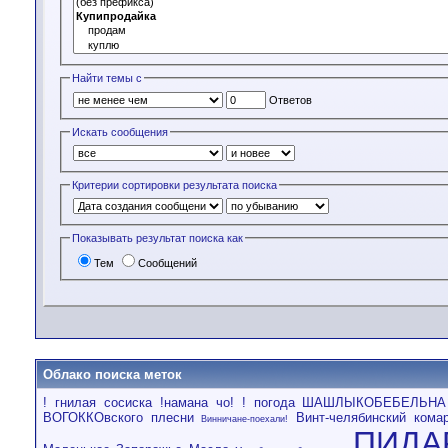
Найти темы с
Ответов
Искать сообщения
Критерии сортировки результата поиска
Показывать результат поиска как
Тем
Сообщений
Облако поиска меток
! гнилая сосиска
!намана чо!
! погода ШАШЛЫКОБЕБЕЛЬНА
ВОГОККОвского плесни
Винт-челябинский кома
Винничане-поехали!
ПИДА