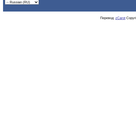
Перевод:
zCarot
Copyrig