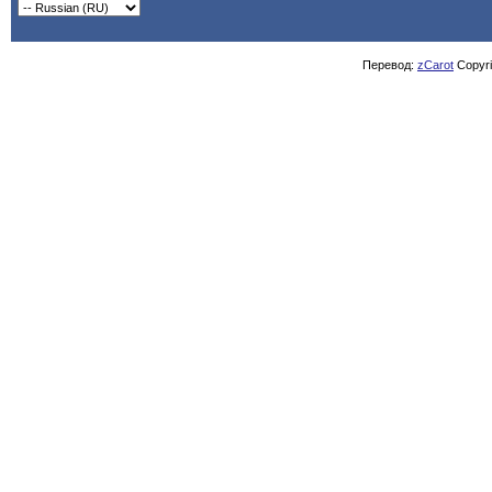
Перевод:
zCarot
Copyrig