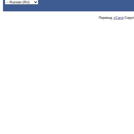
Перевод:
zCarot
Copyrig