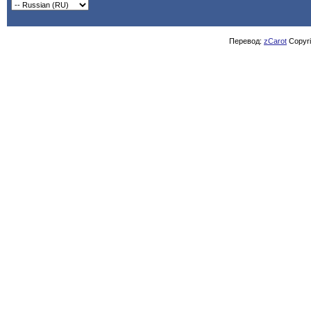
Перевод:
zCarot
Copyrig