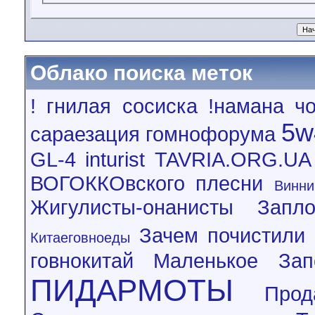
Облако поиска меток
! гнилая сосиска
!намана чо
5w
сараезация гомнофорума
GL-4
inturist
TAVRIA.ORG.UA
ВОГОККОвского плесни
Винни
Жигулисты-онанисты
Запл
Зачем почистили 
Китаеговноеды
говнокитай
Маленькое Зап
ПИДАРМОТЫ
Про