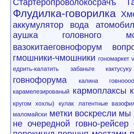
Стартеропроволокосрачъ
Т
Флудилка-говорилка
Хм
аккумулятор вода
атомобил
аушка головного мо
вазокитаеговнофорум
вопр
гмошники-чмошники
гономаркет 
едрить-калатить
забаньте кактусуку
говнофорума
калина говнооо
кармоплаксы
к
карамелезированый
кругом хохлы)
кулак
латентные вазофи
метки воскресли
мы 
маломайски
не
очередной говно-рейсер
перекинул поршня местами