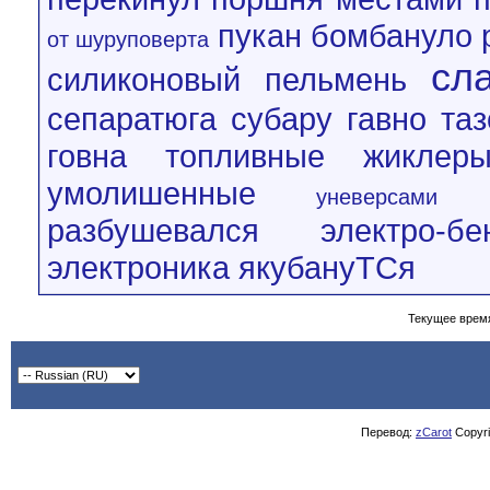
пукан бомбануло
от шуруповерта
сл
силиконовый пельмень
сепаратюга
субару гавно
та
говна
топливные жиклер
умолишенные
уневерсами
разбушевался
электро-бе
электроника
якубануТСя
Текущее врем
Перевод:
zCarot
Copyrig