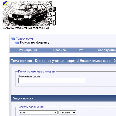
ТавроФорум
Поиск по форуму
Регистрация
Правила
Чат
Сообщество
Тема поиска -
Кто хочет учиться ездить! Независимая серия 2
Поиск по ключевым словам
Ключевые слова:
Опции поиска
Искать сообщения