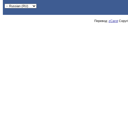
Перевод:
zCarot
Copyrig