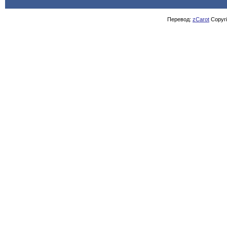
Перевод:
zCarot
Copyrig