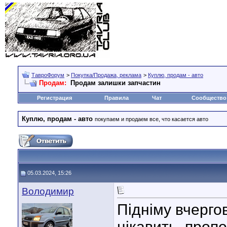
ТавроФорум
>
Покупка/Продажа, реклама
>
Куплю, продам - авто
Продам:
Продам залишки запчастин
Регистрация
Правила
Чат
Сообщество
Куплю, продам - авто
покупаем и продаем все, что касается авто
05.03.2024, 15:26
Володимир
Підніму вчерго
цікавить, пропо