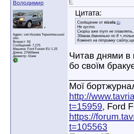
Володимир
Цитата:
Сообщение от
nicola
Не густо.
♂
Скоріш вже тут не плавлять,
Адрес: смт.Козова Тернопільської
Здавав,давненько по 8 +,тільк
обл.
Комент на пітримку сайту,ще
Возраст: 50
Сообщений: 7,275
Машина: Ford Fusion EU 1.25
Длина:
27660мкм
Читав днями в 
Диаметр:
41мм
бо своїм бракує
____________
Мої бортжурнал
http://www.tavr
t=15959
, Ford 
https://forum.ta
t=105563