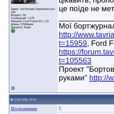
♂
це поїде не ме
Адрес: смт.Козова Тернопільської
обл.
____________
Возраст: 50
Сообщений: 7,275
Машина: Ford Fusion EU 1.25
Мої бортжурнал
Длина:
27660мкм
Диаметр:
41мм
http://www.tavr
t=15959
, Ford 
https://forum.ta
t=105563
Проект "Бортов
руками"
http://
13.05.2026, 10:34
Володимир