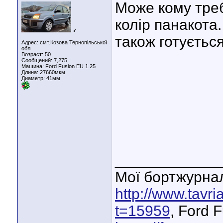
Може кому треб
колір панакота.
♂
також готуєтьс
Адрес: смт.Козова Тернопільської
обл.
Возраст: 50
Сообщений: 7,275
Машина: Ford Fusion EU 1.25
Длина:
27660мкм
Диаметр:
41мм
____________
Мої бортжурнал
http://www.tavr
t=15959
, Ford 