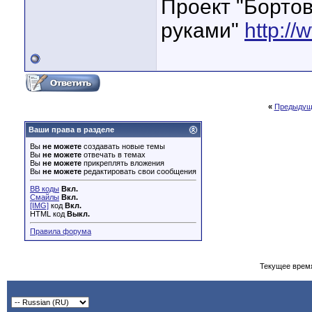
Проект "Бортов
руками"
http://
«
Предыдущ
Ваши права в разделе
Вы
не можете
создавать новые темы
Вы
не можете
отвечать в темах
Вы
не можете
прикреплять вложения
Вы
не можете
редактировать свои сообщения
BB коды
Вкл.
Смайлы
Вкл.
[IMG]
код
Вкл.
HTML код
Выкл.
Правила форума
Текущее врем