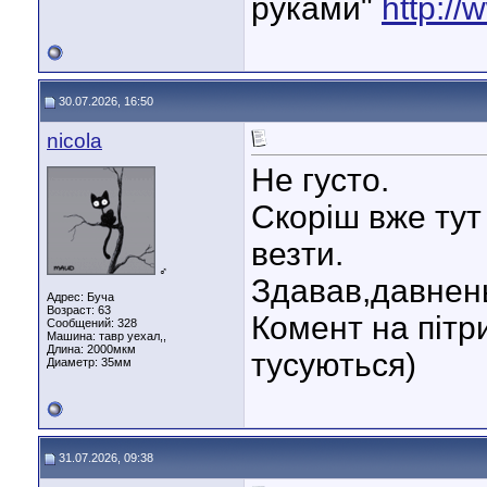
руками"
http://
30.07.2026, 16:50
nicola
Не густо.
Скоріш вже тут
везти.
♂
Здавав,давнень
Адрес: Буча
Возраст: 63
Комент на пітр
Сообщений: 328
Машина: тавр уехал,,
Длина:
2000мкм
тусуються)
Диаметр:
35мм
31.07.2026, 09:38