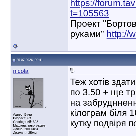
https://forum.ta
t=105563
Проект "Бортов
руками"
http://
25.07.2026, 09:41
nicola
Теж хотів здати
по 3.50 + ще т
на забрудннен
♂
кілограм біля 1
Адрес: Буча
Возраст: 63
кутку подвіря п
Сообщений: 328
Машина: тавр уехал,,
Длина:
2000мкм
Диаметр:
35мм