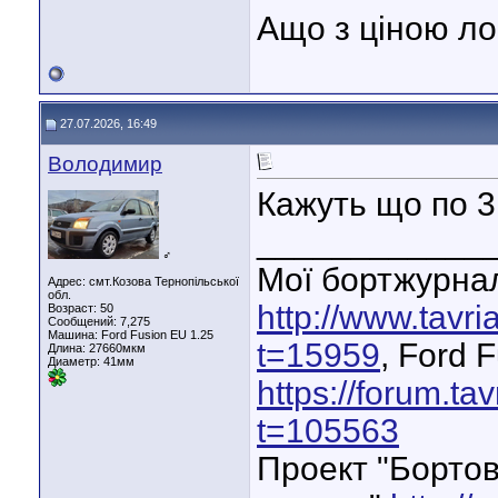
Ащо з ціною ло
27.07.2026, 16:49
Володимир
Кажуть що по 3
____________
♂
Мої бортжурнал
Адрес: смт.Козова Тернопільської
обл.
http://www.tavr
Возраст: 50
Сообщений: 7,275
Машина: Ford Fusion EU 1.25
t=15959
, Ford 
Длина:
27660мкм
Диаметр:
41мм
https://forum.ta
t=105563
Проект "Бортов