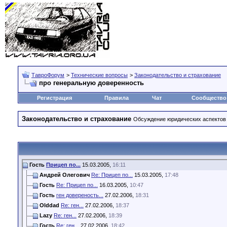
ТавроФорум
>
Технические вопросы
>
Законодательство и страхование
про генеральную доверенность
Регистрация
Правила
Чат
Сообщество
Законодательство и страхование
Обсуждение юридических аспектов 
Гость
Прицеп по...
15.03.2005,
16:11
Андрей Олегович
Re: Прицеп по...
15.03.2005,
17:48
Гость
Re: Прицеп по...
16.03.2005,
10:47
Гость
ген довереность...
27.02.2006,
18:31
Olddad
Re: ген...
27.02.2006,
18:37
Lazy
Re: ген...
27.02.2006,
18:39
Гость
Re: ген...
27.02.2006,
18:42