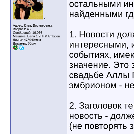
остальными ин
найденными где
♂
Адрес: Киев, Воскресенка
Возраст: 46
1. Новости до
Сообщений: 16,076
Машина: Dana 1.2HTP Ambition
Длина:
473040мкм
интересными, 
Диаметр:
65мм
событиях, име
значение. Это 
свадьбе Аллы 
эмбрионом - не
2. Заголовок т
новость - долж
(не повторять з