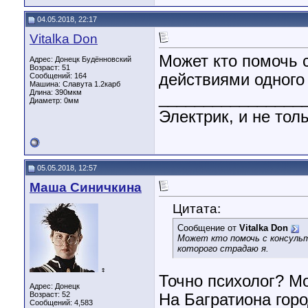
04.05.2018, 22:17
Vitalka Don
Может кто помочь 
Адрес: Донецк Будённовский
Возраст: 51
действиями одного 
Сообщений: 164
Машина: Славута 1.2карб
Длина:
390мкм
________________
Диаметр:
0мм
Электрик, и не толь
05.05.2018, 12:57
Маша Синичкина
Цитата:
Сообщение от
Vitalka Don
Может кто помочь с консульт
которого страдаю я.
♀
Точно психолог? М
Адрес: Донецк
Возраст: 52
На Багратиона горо
Сообщений: 4,583