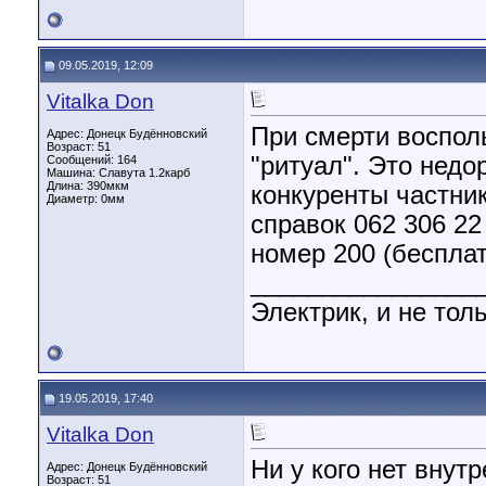
09.05.2019, 12:09
Vitalka Don
При смерти воспол
Адрес: Донецк Будённовский
Возраст: 51
"ритуал". Это недо
Сообщений: 164
Машина: Славута 1.2карб
Длина:
390мкм
конкуренты частник
Диаметр:
0мм
справок 062 306 22
номер 200 (беспла
________________
Электрик, и не толь
19.05.2019, 17:40
Vitalka Don
Ни у кого нет внут
Адрес: Донецк Будённовский
Возраст: 51