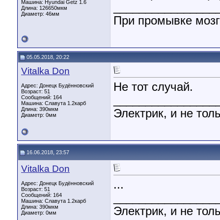
Машина: Hyundai Getz 1.6
________________
Длина:
126650мкм
Диаметр:
46мм
При промывке мозг
05.05.2018, 20:22
Vitalka Don
Не тот случай.
Адрес: Донецк Будённовский
Возраст: 51
________________
Сообщений: 164
Машина: Славута 1.2карб
Длина:
390мкм
Электрик, и не толь
Диаметр:
0мм
16.06.2018, 23:57
Vitalka Don
...
Адрес: Донецк Будённовский
Возраст: 51
________________
Сообщений: 164
Машина: Славута 1.2карб
Длина:
390мкм
Электрик, и не толь
Диаметр:
0мм