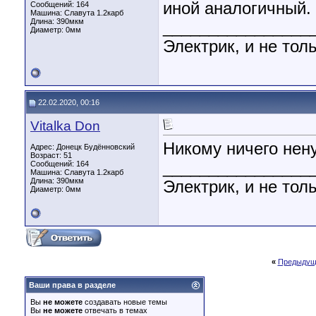
иной аналогичный.
Сообщений: 164
Машина: Славута 1.2карб
Длина:
390мкм
________________
Диаметр:
0мм
Электрик, и не толь
22.02.2020, 00:16
Vitalka Don
Никому ничего нен
Адрес: Донецк Будённовский
Возраст: 51
________________
Сообщений: 164
Машина: Славута 1.2карб
Длина:
390мкм
Электрик, и не толь
Диаметр:
0мм
«
Предыдущ
Ваши права в разделе
Вы
не можете
создавать новые темы
Вы
не можете
отвечать в темах