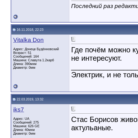
Последний раз редактир
16.11.2018, 22:23
Vitalka Don
Где почём можно к
Адрес: Донецк Будённовский
Возраст: 51
не интересуют.
Сообщений: 164
Машина: Славута 1.2карб
Длина:
390мкм
________________
Диаметр:
0мм
Электрик, и не толь
22.03.2019, 13:32
iks7
Стас Борисов живо
Адрес: UA
Сообщений: 275
актульаные.
Машина: 626 GE
Длина:
40мкм
Диаметр:
0мм