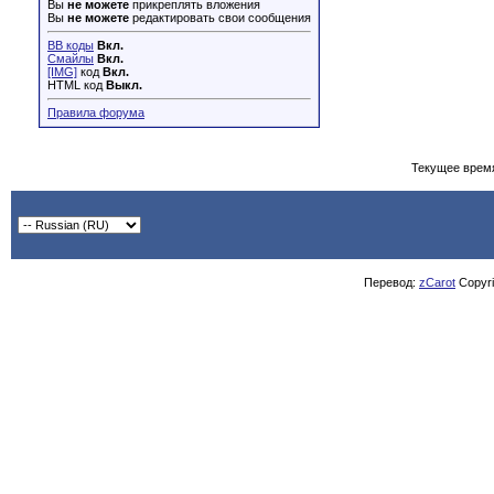
Вы
не можете
прикреплять вложения
Вы
не можете
редактировать свои сообщения
BB коды
Вкл.
Смайлы
Вкл.
[IMG]
код
Вкл.
HTML код
Выкл.
Правила форума
Текущее врем
Перевод:
zCarot
Copyrig