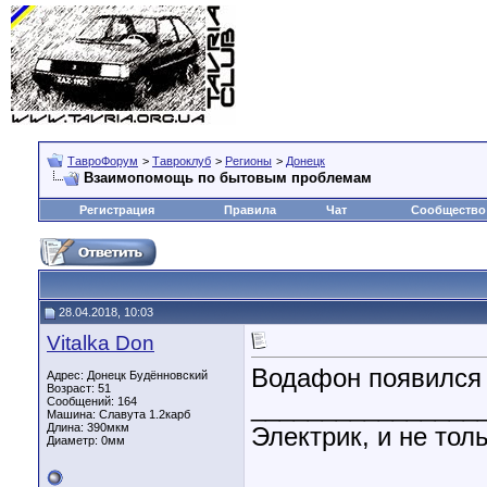
ТавроФорум
>
Тавроклуб
>
Регионы
>
Донецк
Взаимопомощь по бытовым проблемам
Регистрация
Правила
Чат
Сообщество
28.04.2018, 10:03
Vitalka Don
Водафон появился в
Адрес: Донецк Будённовский
Возраст: 51
________________
Сообщений: 164
Машина: Славута 1.2карб
Длина:
390мкм
Электрик, и не толь
Диаметр:
0мм