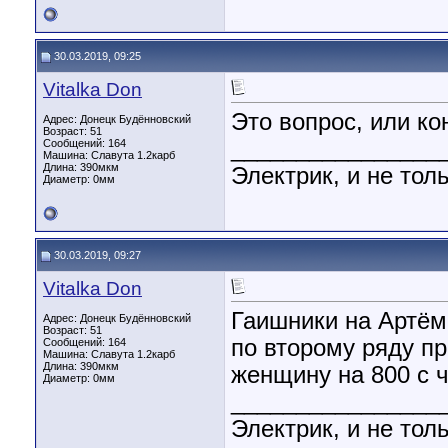
30.03.2019, 09:25
Vitalka Don
Это вопрос, или к
Адрес: Донецк Будённовский
Возраст: 51
________________
Сообщений: 164
Машина: Славута 1.2карб
Длина:
390мкм
Электрик, и не толь
Диаметр:
0мм
30.03.2019, 09:27
Vitalka Don
Гаишники на Артём
Адрес: Донецк Будённовский
Возраст: 51
по второму ряду п
Сообщений: 164
Машина: Славута 1.2карб
Длина:
390мкм
женщину на 800 с ч
Диаметр:
0мм
________________
Электрик, и не толь