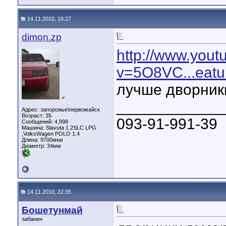
14.11.2010, 19:27
dimon.zp
http://www.you
v=5O8VC...eatu
лучше дворник
♂
____________
Адрес: запорожье\первомайск
Возраст: 35
093-91-991-39
Сообщений: 4,998
Машина: Slavuta 1.2SLС LPG
,VolksWagen POLO 1.4
Длина:
9700мкм
Диаметр:
34мм
14.11.2010, 22:35
Бошетунмай
забанен