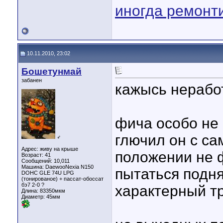
иногда ремонт
10.11.2010, 23:02
Бошетунмай
забанен
кажысь нерабо
фича особо не 
глючил он с са
♂
Адрес: живу на крыше
положении не 
Возраст: 41
Сообщений: 10,011
Машина: DaewooNexia N150
пытаться подн
DOHC GLE 74U LPG
(тонированое) + пассат-обоссат
бэ7 2-0 ?
характерный тр
Длина:
83350мкм
Диаметр:
45мм