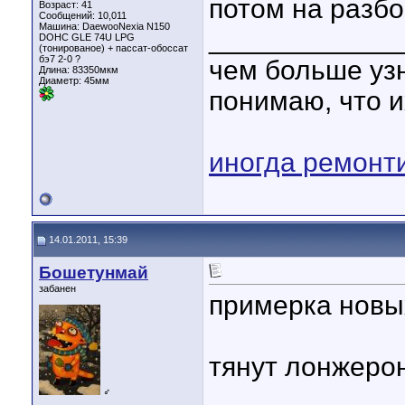
потом на разбо
Возраст: 41
Сообщений: 10,011
Машина: DaewooNexia N150
____________
DOHC GLE 74U LPG
(тонированое) + пассат-обоссат
бэ7 2-0 ?
чем больше уз
Длина:
83350мкм
Диаметр:
45мм
понимаю, что и
иногда ремонт
14.01.2011, 15:39
Бошетунмай
забанен
примерка новы
тянут лонжеро
♂