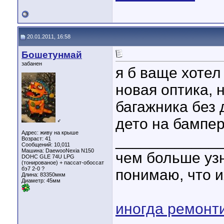
20.01.2011, 16:58
Бошетунмай
забанен
я б ваще хотел
новая оптика, 
багажника без 
дето на бампер
♂
Адрес: живу на крыше
____________
Возраст: 41
Сообщений: 10,011
Машина: DaewooNexia N150
чем больше уз
DOHC GLE 74U LPG
(тонированое) + пассат-обоссат
бэ7 2-0 ?
понимаю, что и
Длина:
83350мкм
Диаметр:
45мм
иногда ремонт