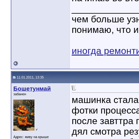
____________
чем больше уз
понимаю, что и
иногда ремонт
11.01.2011, 13:35
Бошетунмай
забанен
машинка стала 
фотки процесса
после завттра 
дял смотра рез
♂
Адрес: живу на крыше