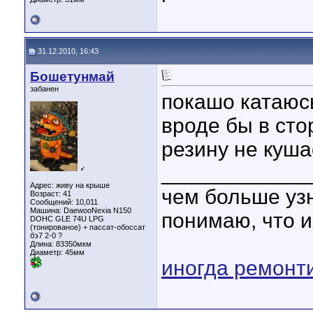
31.12.2010, 16:43
Бошетунмай
забанен
покашо катаюсь
вроде бы в сто
резину не куша
____________
♂
Адрес: живу на крыше
чем больше уз
Возраст: 41
Сообщений: 10,011
Машина: DaewooNexia N150
понимаю, что и
DOHC GLE 74U LPG
(тонированое) + пассат-обоссат
бэ7 2-0 ?
Длина:
83350мкм
Диаметр:
45мм
иногда ремонт