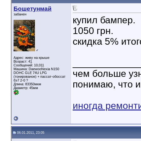
Бошетунмай
забанен
купил бампер.
1050 грн.
скидка 5% итог
♂
Адрес: живу на крыше
____________
Возраст: 41
Сообщений: 10,011
Машина: DaewooNexia N150
чем больше уз
DOHC GLE 74U LPG
(тонированое) + пассат-обоссат
бэ7 2-0 ?
понимаю, что и
Длина:
83350мкм
Диаметр:
45мм
иногда ремонт
06.01.2011, 23:05