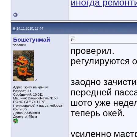
иногда ремонт
14.11.2010, 17:44
Бошетунмай
забанен
проверил.
регулируются 
заодно зачист
♂
Адрес: живу на крыше
передней пасс
Возраст: 41
Сообщений: 10,011
Машина: DaewooNexia N150
шото уже неде
DOHC GLE 74U LPG
(тонированое) + пассат-обоссат
бэ7 2-0 ?
теперь окей.
Длина:
83350мкм
Диаметр:
45мм
усиленно маст