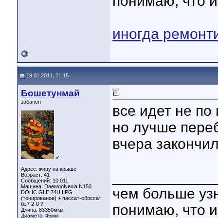
понимаю, что и
иногда ремонт
19.01.2011, 21:15
Бошетунмай
забанен
все идет не по 
но лучше переб
вчера закончил
♂
Адрес: живу на крыше
____________
Возраст: 41
Сообщений: 10,011
Машина: DaewooNexia N150
чем больше уз
DOHC GLE 74U LPG
(тонированое) + пассат-обоссат
бэ7 2-0 ?
понимаю, что и
Длина:
83350мкм
Диаметр:
45мм