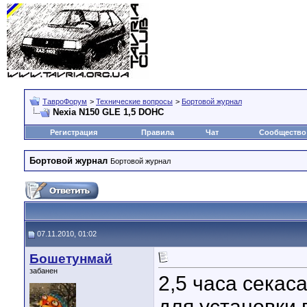
ТавроФорум
>
Технические вопросы
>
Бортовой журнал
Nexia N150 GLE 1,5 DOHC
Регистрация
Правила
Чат
Сообщество
Бортовой журнал
Бортовой журнал
07.11.2010, 01:02
Бошетунмай
забанен
2,5 часа секаса
для установки 