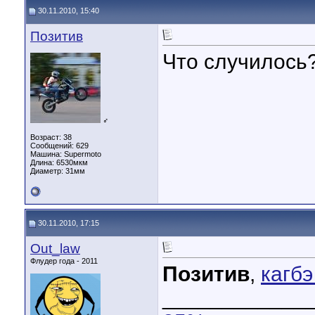
30.11.2010, 15:40
Позитив
Что случилось
♂
Возраст: 38
Сообщений: 629
Машина: Supermoto
Длина:
6530мкм
Диаметр:
31мм
30.11.2010, 17:15
Out_law
Флудер года - 2011
Позитив
,
кагбэ
____________