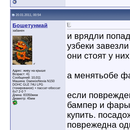
20.01.2011, 00:54
Бошетунмай
забанен
и врядли попа
узбеки завезли
они стоят у ни
♂
Адрес: живу на крыше
а менятьобе фа
Возраст: 41
Сообщений: 10,011
Машина: DaewooNexia N150
DOHC GLE 74U LPG
(тонированое) + пассат-обоссат
бэ7 2-0 ?
если поврежде
Длина:
83350мкм
Диаметр:
45мм
бампер и фары 
купить. посадо
поврежедна одн