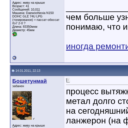
Адрес: живу на крыше
____________
Возраст: 41
Сообщений: 10,011
Машина: DaewooNexia N150
чем больше уз
DOHC GLE 74U LPG
(тонированое) + пассат-обоссат
бэ7 2-0 ?
понимаю, что и
Длина:
83350мкм
Диаметр:
45мм
иногда ремонт
14.01.2011, 22:13
Бошетунмай
забанен
процесс вытяжк
метал долго ст
на сегодняшний
ланжерон (на ф
♂
Адрес: живу на крыше