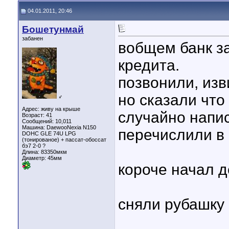
04.01.2011, 20:46
Бошетунмай
забанен
вобщем банк з
кредита.
позвонили, изв
но сказали что
♂
Адрес: живу на крыше
случайно напис
Возраст: 41
Сообщений: 10,011
Машина: DaewooNexia N150
перечислили в 
DOHC GLE 74U LPG
(тонированое) + пассат-обоссат
бэ7 2-0 ?
Длина:
83350мкм
Диаметр:
45мм
короче начал д
сняли рубашку