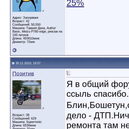
25%
♂
Адрес: Запоріжжя
Возраст: 42
Сообщений: 50,550
Машина: Таврия Дана, Author
Basic, Meizu P780 edge, рюкзак на
100 литров
Длина:
493610мкм
Диаметр:
72мм
30.11.2010, 19:57
Позитив
Я в общий фору
ссыль спасибо.
Блин,Бошетун,
♂
дело - ДТП.Нич
Возраст: 38
Сообщений: 629
Машина: Supermoto
ремонта там н
Длина:
6530мкм
Диаметр:
31мм