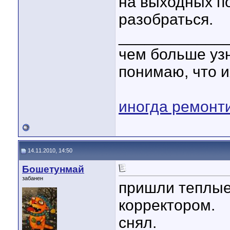
на выходных п
разобраться.
____________
чем больше уз
понимаю, что и
иногда ремонт
14.11.2010, 14:50
Бошетунмай
забанен
пришли теплые
корректором.
снял.