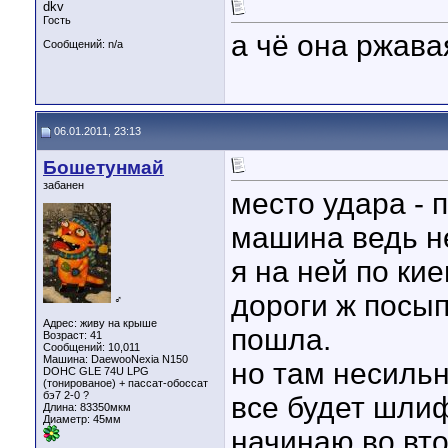
dkv
Гость
а чё она ржава
Сообщений: n/a
06.01.2011, 23:13
Бошетунмай
забанен
место удара - 
машина ведь не
я на ней по ки
дороги ж посып
♂
Адрес: живу на крыше
пошла.
Возраст: 41
Сообщений: 10,011
Машина: DaewooNexia N150
но там несильн
DOHC GLE 74U LPG
(тонированое) + пассат-обоссат
бэ7 2-0 ?
все будет шлиф
Длина:
83350мкм
Диаметр:
45мм
начинаю во вто