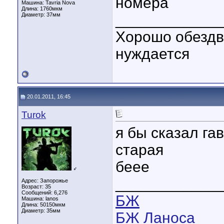
номера
Машина: Tavria Nova
Длина:
1760мкм
Диаметр:
37мм
____________
Хорошо обездв
нуждается
20.01.2011, 16:45
Turok
я бы сказал га
старая
беее
♂
____________
Адрес: Запорожье
Возраст: 35
Сообщений: 6,276
БЖ
Машина: lanos
Длина:
50150мкм
Диаметр:
35мм
БЖ Ланоса