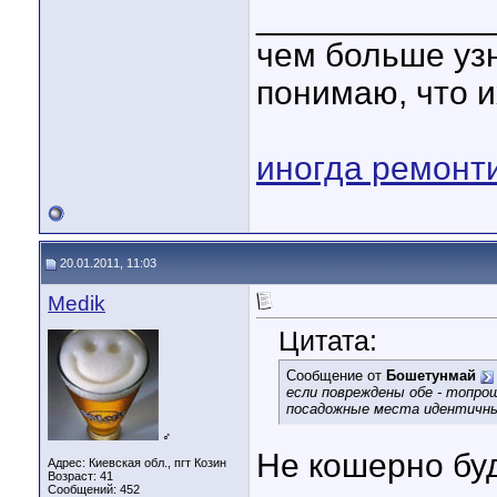
____________
чем больше уз
понимаю, что и
иногда ремонт
20.01.2011, 11:03
Medik
Цитата:
Сообщение от
Бошетунмай
если повреждены обе - топро
посадожные места идентичны
♂
Не кошерно буд
Адрес: Киевская обл., пгт Козин
Возраст: 41
Сообщений: 452