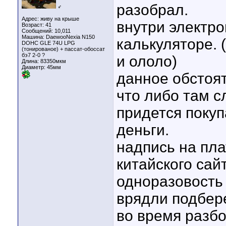
разобрал.
♂
Адрес: живу на крыше
внутри электро
Возраст: 41
Сообщений: 10,011
Машина: DaewooNexia N150
калькуляторе. 
DOHC GLE 74U LPG
(тонированое) + пассат-обоссат
бэ7 2-0 ?
и ололо)
Длина:
83350мкм
Диаметр:
45мм
данное обстоя
что либо там с
придется покуп
деньги.
надпись на плат
китайского сай
одноразовость 
врядли подбер
во время разбо