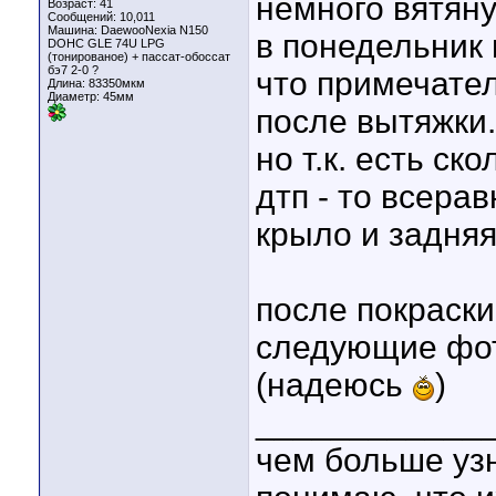
немного вятяну
Возраст: 41
Сообщений: 10,011
Машина: DaewooNexia N150
в понедельник 
DOHC GLE 74U LPG
(тонированое) + пассат-обоссат
бэ7 2-0 ?
что примечател
Длина:
83350мкм
Диаметр:
45мм
после вытяжки.
но т.к. есть ск
дтп - то всера
крыло и задняя
после покраски
следующие фот
(надеюсь
)
____________
чем больше уз