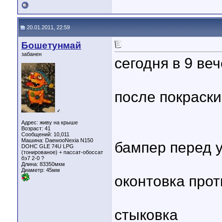
20.01.2011, 22:59
Бошетунмай
забанен
сегодня в 9 ве
после покраски
♂
Адрес: живу на крыше
Возраст: 41
Сообщений: 10,011
Машина: DaewooNexia N150
бампер перед 
DOHC GLE 74U LPG
(тонированое) + пассат-обоссат
бэ7 2-0 ?
Длина:
83350мкм
Диаметр:
45мм
оконтовка прот
стыковка