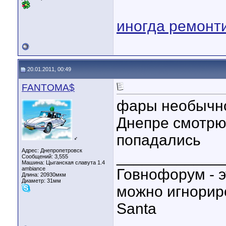
иногда ремонт
20.01.2011, 00:49
FANTOMA$
фары необычн
Днепре смотрю
попадались
♂
Адрес: Днепропетровск
____________
Сообщений: 3,555
Машина: Цыганская славута 1.4
ambiance
Говнофорум - э
Длина:
20930мкм
Диаметр:
31мм
можно игнориро
Santa