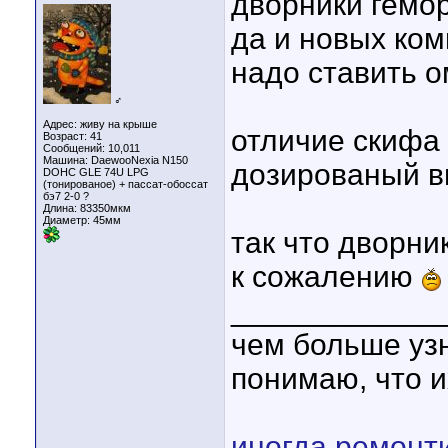
дворники гемор
да и новых ко
надо ставить 
♂
Адрес: живу на крыше
отличие скифа
Возраст: 41
Сообщений: 10,011
Машина: DaewooNexia N150
дозированый в
DOHC GLE 74U LPG
(тонированое) + пассат-обоссат
бэ7 2-0 ?
Длина:
83350мкм
Диаметр:
45мм
так что дворни
к сожалению
____________
чем больше уз
понимаю, что и
иногда ремонт