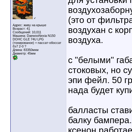
воздухозаборн
(это от фильтр
♂
Адрес: живу на крыше
воздухан с кор
Возраст: 41
Сообщений: 10,011
Машина: DaewooNexia N150
воздуха.
DOHC GLE 74U LPG
(тонированое) + пассат-обоссат
бэ7 2-0 ?
Длина:
83350мкм
Диаметр:
45мм
с "белыми" габ
стоковых, но с
эпи фейл. 50 гр
нада будет куп
балласты став
балку бампера.
ксенон работае