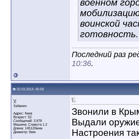
военном гор
мобилизацию 
воинской ча
готовность.
Последний раз ре
10:36
.
02.03.2014, 05:58
v
Забанен
Звонили в Крым
Адрес: Киев
Возраст: 52
Выдали оружие,
Сообщений: 3,978
Машина: Славута 1.2
Длина:
145120мкм
Настроения так
Диаметр:
0мм