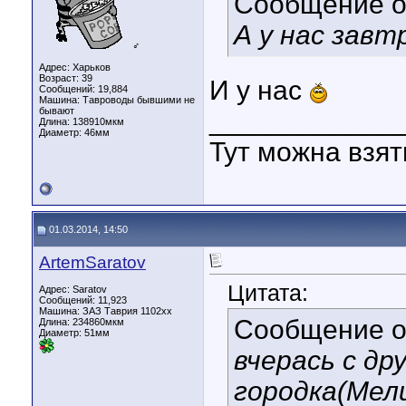
Сообщение 
А у нас зав
♂
Адрес: Харьков
Возраст: 39
И у нас
Сообщений: 19,884
Машина: Тавроводы бывшими не
бывают
____________
Длина:
138910мкм
Диаметр:
46мм
Тут можна взя
01.03.2014, 14:50
ArtemSaratov
Цитата:
Адрес: Saratov
Сообщений: 11,923
Машина: ЗАЗ Таврия 1102хх
Сообщение 
Длина:
234860мкм
Диаметр:
51мм
вчерась с др
городка(Мел