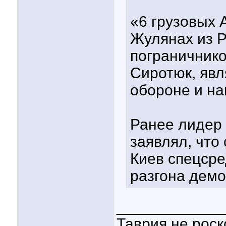
«6 грузовых 
Жулянах из Р
пограничнико
Сиротюк, яв
обороне и на
Ранее лидер
заявлял, что
Киев спецсре
разгона демо
____________
Таврия не роск