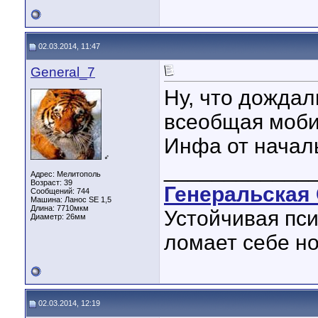
02.03.2014, 11:47
General_7
Ну, что дождал
всеобщая моби
Инфа от начал
♂
____________
Адрес: Мелитополь
Возраст: 39
Генеральская 
Сообщений: 744
Машина: Ланос SE 1,5
Длина:
7710мкм
Устойчивая пси
Диаметр:
26мм
ломает себе но
02.03.2014, 12:19