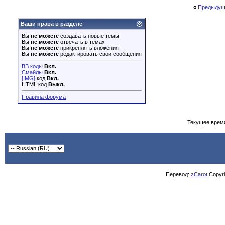
«
Предыдущ
Ваши права в разделе
Вы
не можете
создавать новые темы
Вы
не можете
отвечать в темах
Вы
не можете
прикреплять вложения
Вы
не можете
редактировать свои сообщения
BB коды
Вкл.
Смайлы
Вкл.
[IMG]
код
Вкл.
HTML код
Выкл.
Правила форума
Текущее врем
Перевод:
zCarot
Copyrig