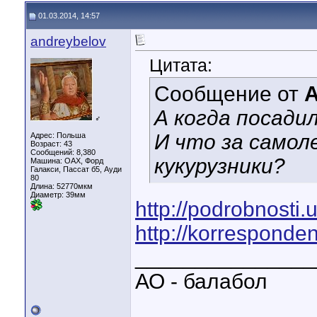
01.03.2014, 14:57
andreybelov
Цитата:
Сообщение от
A
А когда посадил
♂
И что за самол
Адрес: Польша
Возраст: 43
Сообщений: 8,380
кукурузники?
Машина: ОАХ, Форд
Галакси, Пассат б5, Ауди
80
Длина:
52770мкм
Диаметр:
39мм
http://podrobnosti
http://korresponden
_______________
АО - балабол