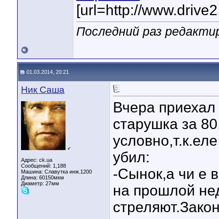
[url=http://www.drive
Последний раз редактир
01.03.2014, 20:21
Ник Саша
Вчера приехал 
старушка за 80
условно,т.к.ел
♂
убил:
Адрес: ck.ua
Сообщений: 1,188
-Сынок,а чи е 
Машина: Славутка инж.1200
Длина:
60150мкм
Диаметр:
27мм
на прошлой нед
стреляют.Закон