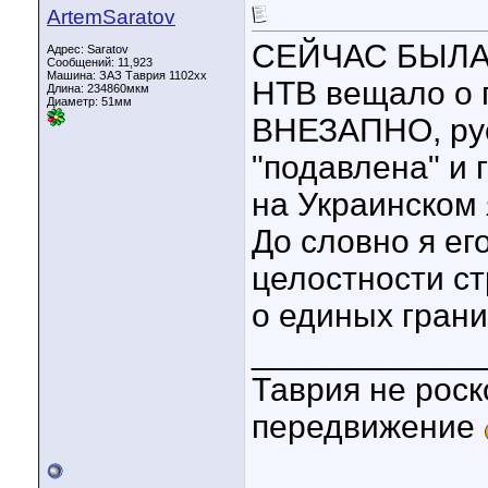
ArtemSaratov
СЕЙЧАС БЫЛА 
Адрес: Saratov
Сообщений: 11,923
Машина: ЗАЗ Таврия 1102хх
НТВ вещало о 
Длина:
234860мкм
Диаметр:
51мм
ВНЕЗАПНО, рус
"подавлена" и 
на Украинском 
До словно я его
целостности с
о единых гран
____________
Таврия не роск
передвижение