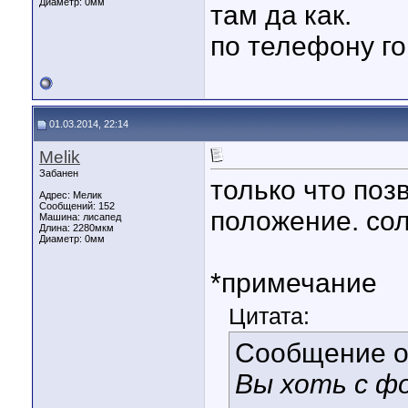
Диаметр:
0мм
там да как.
по телефону го
01.03.2014, 22:14
Melik
Забанен
только что поз
Адрес: Мелик
Сообщений: 152
положение. сол
Машина: лисапед
Длина:
2280мкм
Диаметр:
0мм
*примечание
Цитата:
Сообщение 
Вы хоть с ф