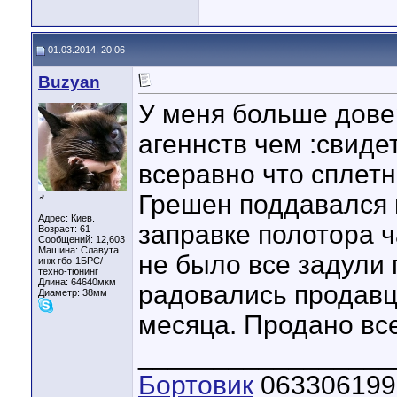
01.03.2014, 20:06
Buzyan
У меня больше дов
агеннств чем :свиде
всеравно что сплетн
Грешен поддавался 
♂
Адрес: Киев.
заправке полотора ч
Возраст: 61
Сообщений: 12,603
Машина: Славута
не было все задули 
инж гбо-1БРС/
техно-тюнинг
Длина:
64640мкм
радовались продавцы
Диаметр:
38мм
месяца. Продано вс
_________________
Бортовик
063306199