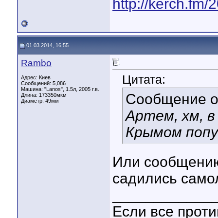
http://kerch.fm/
01.03.2014, 16:55
Rambo
Цитата:
Адрес: Киев
Сообщений: 5,086
Машина: "Lanos", 1.5л, 2005 г.в.
Сообщение 
Длина:
173350мкм
Диаметр:
49мм
Артем, хм, в
Крымом поп
Или сообщению
садились само
____________
Если все против