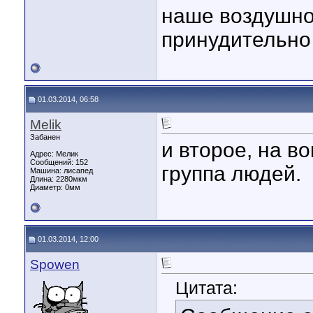
наше воздушно
принудительно
01.03.2014, 06:58
Melik
Забанен
и второе, на в
Адрес: Мелик
Сообщений: 152
группа людей.
Машина: лисапед
Длина:
2280мкм
Диаметр:
0мм
01.03.2014, 12:00
Spowen
Цитата: