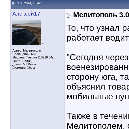
03.03.2014, 16:42
Алексей17
Мелитополь 3.0
То, что узнал 
работает водит
♂
Адрес: Мелитополь
Сообщений: 664
"Сегодня чере
Машина: Таврия 110218 04г.
(карб. 1.3/газ)
военезированн
Длина:
5330мкм
Диаметр:
25мм
сторону юга, т
объяснил това
мобильные пунк
Также в течени
Мелитополем, 