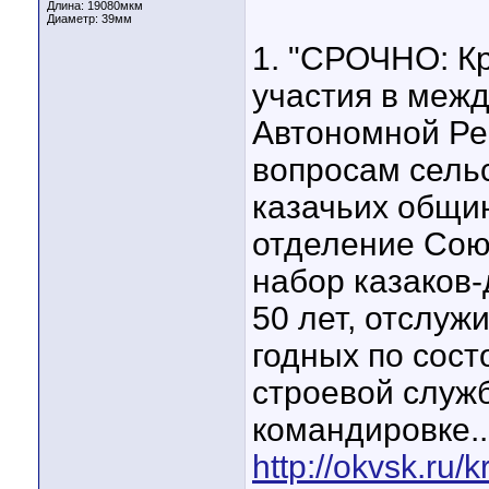
Длина:
19080мкм
Диаметр:
39мм
1. "СРОЧНО: К
участия в межд
Автономной Ре
вопросам сель
казачьих общи
отделение Сою
набор казаков-
50 лет, отслуж
годных по сост
строевой служб
командировке..
http://okvsk.ru/k