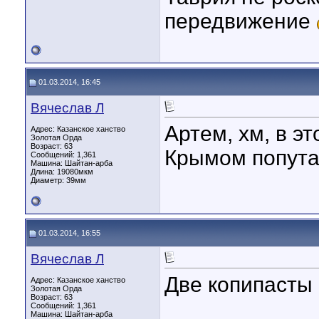
передвижение
01.03.2014, 16:45
Вячеслав Л
Артем, хм, в э
Адрес: Казанское ханство
Золотая Орда
Возраст: 63
Крымом попут
Сообщений: 1,361
Машина: Шайтан-арба
Длина:
19080мкм
Диаметр:
39мм
01.03.2014, 16:55
Вячеслав Л
Две копипасты 
Адрес: Казанское ханство
Золотая Орда
Возраст: 63
Сообщений: 1,361
Машина: Шайтан-арба