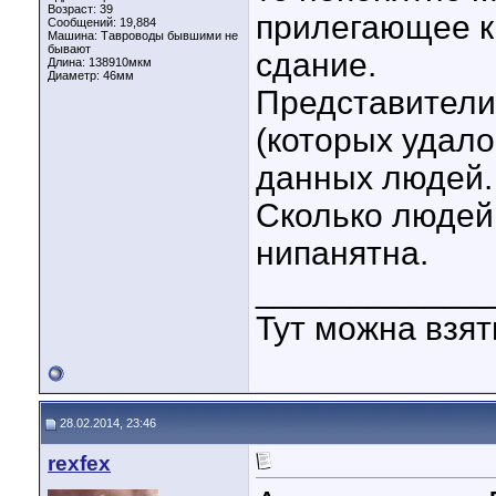
Возраст: 39
прилегающее к
Сообщений: 19,884
Машина: Тавроводы бывшими не
бывают
сдание.
Длина:
138910мкм
Диаметр:
46мм
Представители
(которых удало
данных людей.
Сколько людей,
нипанятна.
____________
Тут можна взя
28.02.2014, 23:46
rexfex