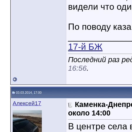
видели что один
По поводу каз
____________
17-й БЖ
Последний раз ре
16:56
.
03.03.2014, 17:00
Алексей17
Каменка-Днепро
около 14:00
В центре села