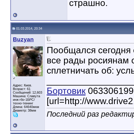
страшно.
01.03.2014, 20:34
Buzyan
Пообщался сегодня 
все рады росиянам 
сплетничать об: ус
_________________
♂
Адрес: Киев.
Бортовик
063306199
Возраст: 61
Сообщений: 12,603
Машина: Славута
[url=http://www.drive
инж гбо-1БРС/
техно-тюнинг
Длина:
64640мкм
Диаметр:
38мм
Последний раз редактир