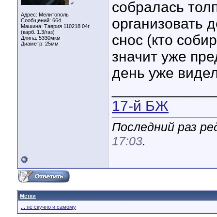
собралась тол
♂
Адрес: Мелитополь
организовать д
Сообщений: 664
Машина: Таврия 110218 04г.
(карб. 1.3/газ)
снос (кто собир
Длина:
5330мкм
Диаметр:
25мм
значит уже пре
день уже видел
____________
17-й БЖ
Последний раз ре
17:03
.
Метки
... не скучно и самому