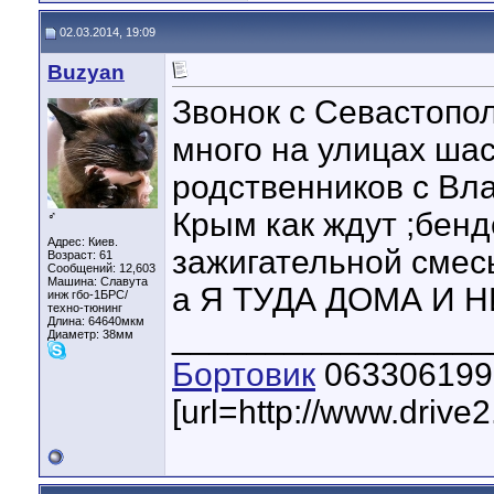
02.03.2014, 19:09
Buzyan
Звонок с Севастопол
много на улицах шас
родственников с Вл
Крым как ждут ;бенд
♂
Адрес: Киев.
зажигательной смес
Возраст: 61
Сообщений: 12,603
Машина: Славута
а Я ТУДА ДОМА И 
инж гбо-1БРС/
техно-тюнинг
Длина:
64640мкм
_________________
Диаметр:
38мм
Бортовик
063306199
[url=http://www.drive