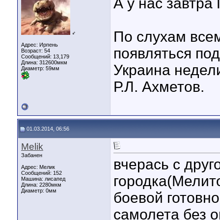
А у нас завтр
По слухам все
♂
Адрес: Ирпень
появляться под
Возраст: 54
Сообщений: 13,179
Длина:
312600мкм
Украина недели
Диаметр:
59мм
Р.Л. Ахметов.
01.03.2014, 06:56
Melik
Забанен
вчерась с друг
Адрес: Мелик
Сообщений: 152
городка(Мелит
Машина: лисапед
Длина:
2280мкм
Диаметр:
0мм
боевой готовнос
самолета без 