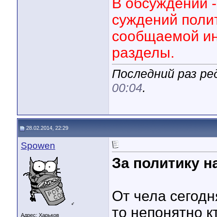
В обсуждении 
суждений полит
сообщаемой ин
разделы.
Последний раз ре
00:04
.
28.02.2014, 22:29
Spowen
За политику н
От чела сегодн
♂
то непонятно к
Адрес: Харьков