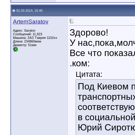
01.03.2014, 15:40
ArtemSaratov
Здорово!
Адрес: Saratov
Сообщений: 11,923
Машина: ЗАЗ Таврия 1102хх
У нас,пока,мол
Длина:
234860мкм
Диаметр:
51мм
Все что показа
.ком:
Цитата:
Под Киевом 
транспортных
соответству
в социальной
Юрий Сиротю