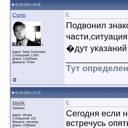
01.03.2014, 20:38
Соло
Подвонил знак
части,ситуаци
?
�дут указаний
Адрес: Киев.Голосеево
Сообщений: 2,663
____________
Длина:
13220мкм
Диаметр:
37мм
Тут определен
01.03.2014, 21:13
Melik
Забанен
Сегодня если н
Адрес: Мелик
Сообщений: 152
встречусь опят
Машина: лисапед
Длина:
2280мкм