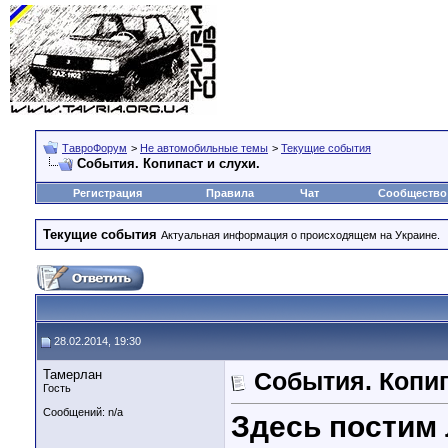
ТавроФорум
>
Не автомобильные темы
>
Текущие события
События. Копипаст и слухи.
Регистрация
Правила
Чат
Сообщество
Текущие события
Актуальная информация о происходящем на Украине.
28.02.2014, 19:30
Тамерлан
События. Копип
Гость
Сообщений: n/a
Здесь постим