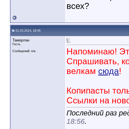
всех?
01.03.2014, 18:45
Тамерлан
Гость
Напоминаю! Это
Сообщений: n/a
Спрашивать, к
велкам
сюда
!
Копипасты толь
Ссылки на ново
Последний раз ре
18:56
.