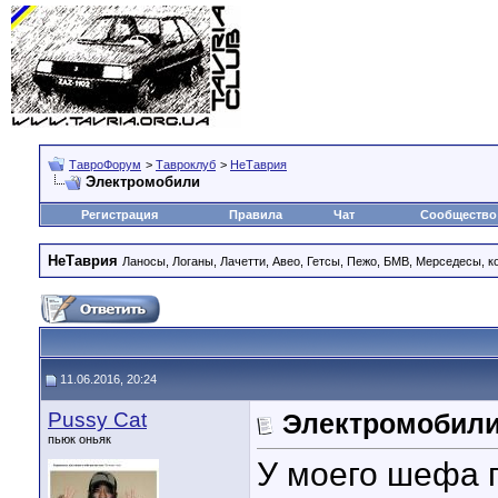
ТавроФорум
>
Тавроклуб
>
НеТаврия
Электромобили
Регистрация
Правила
Чат
Сообщество
НеТаврия
Ланосы, Логаны, Лачетти, Авео, Гетсы, Пежо, БМВ, Мерседесы, к
11.06.2016, 20:24
Pussy Cat
Электромобил
пьюк оньяк
У моего шефа 