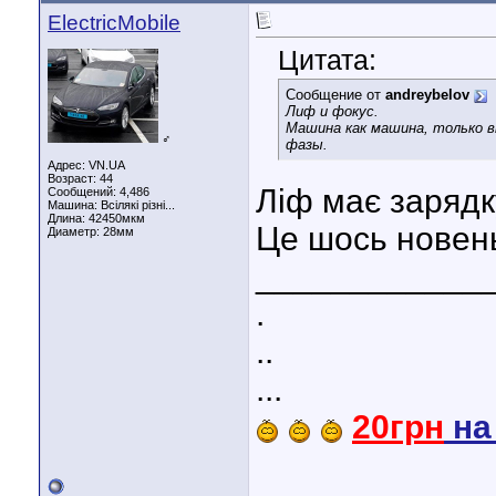
ElectricMobile
Цитата:
Сообщение от
andreybelov
Лиф и фокус.
Машина как машина, только вм
♂
фазы.
Адрес: VN.UA
Возраст: 44
Ліф має зарядк
Сообщений: 4,486
Машина: Всілякі різні...
Длина:
42450мкм
Це шось новень
Диаметр:
28мм
____________
.
..
...
20грн
н