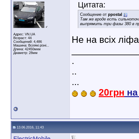
Цитата:
Сообщение от
ppostal
Там же вроде есть сильноточ
выпрямить три фазы 380 в п
♂
Адрес: VN.UA
Не на всіх ліфа
Возраст: 44
Сообщений: 4,486
Машина: Всілякі різні...
____________
Длина:
42450мкм
Диаметр:
28мм
.
..
...
20грн
н
13.06.2016, 11:43
ElectricMobile