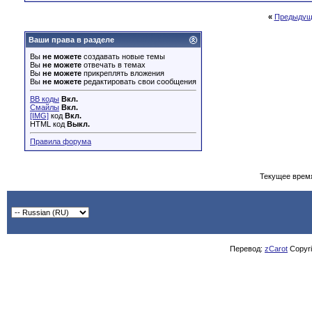
«
Предыдущ
Ваши права в разделе
Вы
не можете
создавать новые темы
Вы
не можете
отвечать в темах
Вы
не можете
прикреплять вложения
Вы
не можете
редактировать свои сообщения
BB коды
Вкл.
Смайлы
Вкл.
[IMG]
код
Вкл.
HTML код
Выкл.
Правила форума
Текущее врем
Перевод:
zCarot
Copyrig