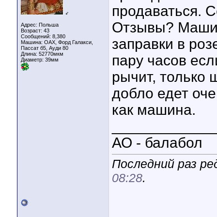
продаваться. С
♂
Отзывы? Машин
Адрес: Польша
Возраст: 43
Сообщений: 8,380
заправки в роз
Машина: ОАХ, Форд Галакси,
Пассат б5, Ауди 80
Длина:
52770мкм
пару часов есл
Диаметр:
39мм
рычит, только 
добло едет оче
как машина.
____________
АО - балабол
Последний раз ред
08:28
.