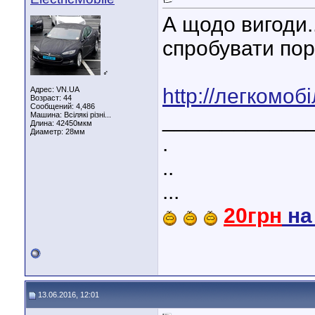
А щодо вигоди.
спробувати по
♂
http://легкомоб
Адрес: VN.UA
Возраст: 44
Сообщений: 4,486
____________
Машина: Всілякі різні...
Длина:
42450мкм
Диаметр:
28мм
.
..
...
20грн
н
13.06.2016, 12:01