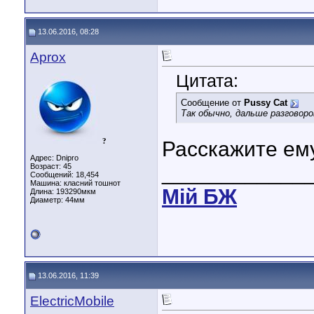
13.06.2016, 08:28
Aprox
Цитата:
Сообщение от
Pussy Cat
Так обычно, дальше разговор
?
Расскажите ему
Адрес: Dnipro
____________
Возраст: 45
Сообщений: 18,454
Машина: класний тошнот
Мiй БЖ
Длина:
193290мкм
Диаметр:
44мм
13.06.2016, 11:39
ElectricMobile