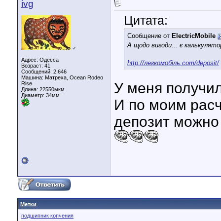
ivg
Цитата:
Сообщение от
ElectricMobile
А щодо вигоди... є калькуля
♂
Адрес: Одесса
http://легкомобіль.com/deposit/
Возраст: 41
Сообщений: 2,646
Машина: Матреха, Ocean Rodeo
У меня получил
Rise
Длина:
22550мкм
Диаметр:
34мм
И по моим расч
депозит можно
Метки
подшипник копчения