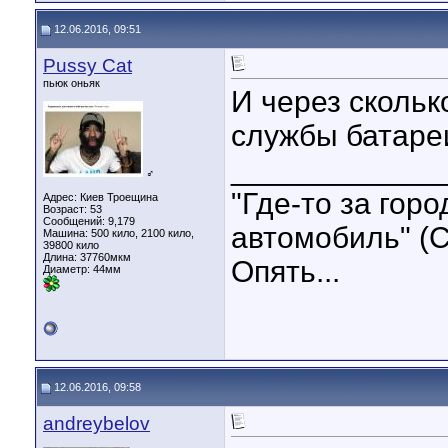
12.06.2016, 09:51
Pussy Cat
пьюк оньяк
И через скольк
службы батареи
____________
♂
"Где-то за гор
Адрес: Киев Троещина
Возраст: 53
Сообщений: 9,179
автомобиль" (С
Машина: 500 кило, 2100 кило,
39800 кило
Длина:
37760мкм
Опять...
Диаметр:
44мм
12.06.2016, 09:58
andreybelov