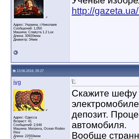
Ученые изобре
http://gazeta.ua
♂
Адрес: Украина, г.Николаев
Сообщений: 1,050
Машина: Славута 1.2 Lux
Длина:
30920мкм
Диаметр:
34мм
13.06.2016, 05:27
ivg
Скажите шефу 
электромобилем
♂
депозит. Проце
Адрес: Одесса
Возраст: 41
автомобиля.
Сообщений: 2,646
Машина: Матреха, Ocean Rodeo
Rise
Вообще странно
Длина:
22550мкм