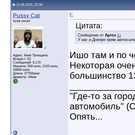
11.06.2016, 20:36
Pussy Cat
пьюк оньяк
Цитата:
Сообщение от
Aprox
У нас в Днепре прям автосал
♂
Ишо там и по ч
Адрес: Киев Троещина
Возраст: 53
Некоторая очен
Сообщений: 9,179
Машина: 500 кило, 2100 кило,
39800 кило
большинство 1
Длина:
37760мкм
Диаметр:
44мм
____________
"Где-то за гор
автомобиль" (С
Опять...