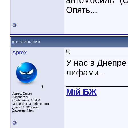
автомобиль" (С
Опять...
11.06.2016, 20:31
Aprox
У нас в Днепре
лифами...
____________
?
Мiй БЖ
Адрес: Dnipro
Возраст: 45
Сообщений: 18,454
Машина: класний тошнот
Длина:
193290мкм
Диаметр:
44мм