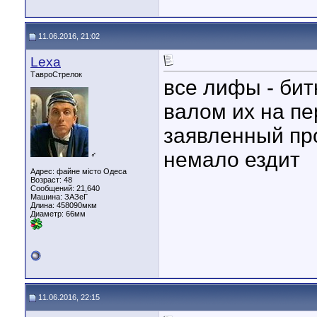
11.06.2016, 21:02
Lexa
ТавроСтрелок
все лифы - битк
валом их на пе
заявленный про
немало ездит
♂
Адрес: файне місто Одеса
Возраст: 48
Сообщений: 21,640
Машина: ЗАЗеГ
Длина:
458090мкм
Диаметр:
66мм
11.06.2016, 22:15