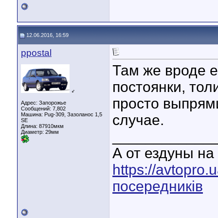
12.06.2016, 16:59
ppostal
Там же вроде е
постоянки, тол
♂
просто выпрям
Адрес: Запорожье
Сообщений: 7,802
Машина: Pug-309, Зазоланос 1,5
случае.
SE
Длина:
87910мкм
____________
Диаметр:
29мм
А от ездуны на 
https://avtopro
посередників