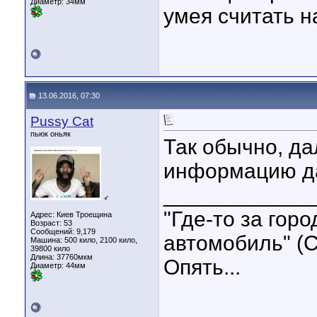
Диаметр:
34мм
умея считать н
13.06.2016, 07:30
Pussy Cat
пьюк оньяк
Так обычно, да
информацию д
____________
♂
"Где-то за гор
Адрес: Киев Троещина
Возраст: 53
Сообщений: 9,179
автомобиль" (С
Машина: 500 кило, 2100 кило,
39800 кило
Длина:
37760мкм
Опять...
Диаметр:
44мм