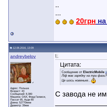
..
...
20грн
н
12.06.2016, 13:09
andreybelov
Цитата:
Сообщение от
ElectricMobile
Ліф має зарядку на три фази?
Це шось новеньке...
♂
Адрес: Польша
Возраст: 43
С завода не им
Сообщений: 8,380
Машина: ОАХ, Форд Галакси,
Пассат б5, Ауди 80
____________
Длина:
52770мкм
Диаметр:
39мм