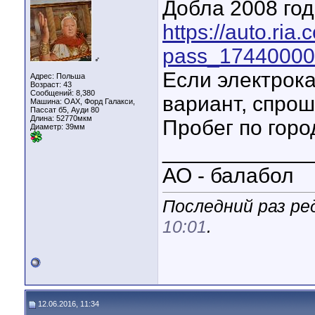
Добла 2008 год
https://auto.ria
pass_17440000
♂
Если электрока
Адрес: Польша
Возраст: 43
Сообщений: 8,380
вариант, спрош
Машина: ОАХ, Форд Галакси,
Пассат б5, Ауди 80
Длина:
52770мкм
Пробег по горо
Диаметр:
39мм
____________
АО - балабол
Последний раз ред
10:01
.
12.06.2016, 11:34