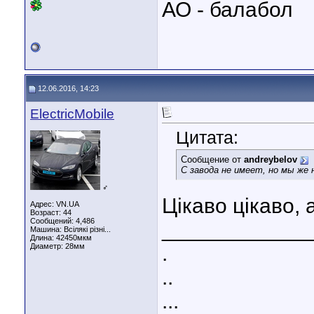
АО - балабол
12.06.2016, 14:23
ElectricMobile
Цитата:
Сообщение от
andreybelov
С завода не имеет, но мы же 
♂
Цікаво цікаво,
Адрес: VN.UA
Возраст: 44
Сообщений: 4,486
____________
Машина: Всілякі різні...
Длина:
42450мкм
Диаметр:
28мм
.
..
...