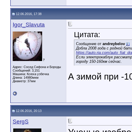
12.06.2016, 17:38
Igor_Slavuta
Цитата:
Сообщение от
andreybelov
Добла 2008 года с родной бат
https://auto.ria.com/auto_fiat_
Если электрокаблук рассматри
?
городу 150-160км сейчас.
Адрес: Сосед Сифона и Бороды
Сообщений: 3,151
А зимой при -1
Машина: Ксюха узбечка
Длина:
14980мкм
Диаметр:
37мм
12.06.2016, 20:13
SergS