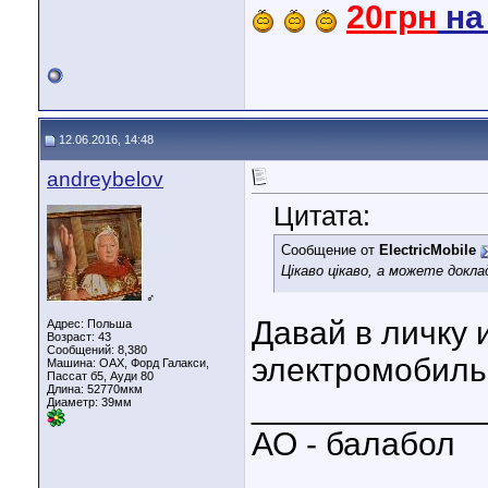
20грн
н
12.06.2016, 14:48
andreybelov
Цитата:
Сообщение от
ElectricMobile
Цікаво цікаво, а можете докл
♂
Давай в личку 
Адрес: Польша
Возраст: 43
Сообщений: 8,380
электромобиль
Машина: ОАХ, Форд Галакси,
Пассат б5, Ауди 80
Длина:
52770мкм
____________
Диаметр:
39мм
АО - балабол