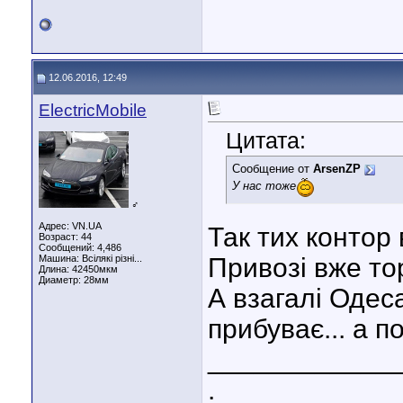
12.06.2016, 12:49
ElectricMobile
Цитата:
Сообщение от
ArsenZP
У нас тоже
♂
Адрес: VN.UA
Так тих контор
Возраст: 44
Сообщений: 4,486
Машина: Всілякі різні...
Привозі вже т
Длина:
42450мкм
Диаметр:
28мм
А взагалі Одеса
прибуває... а по
____________
.