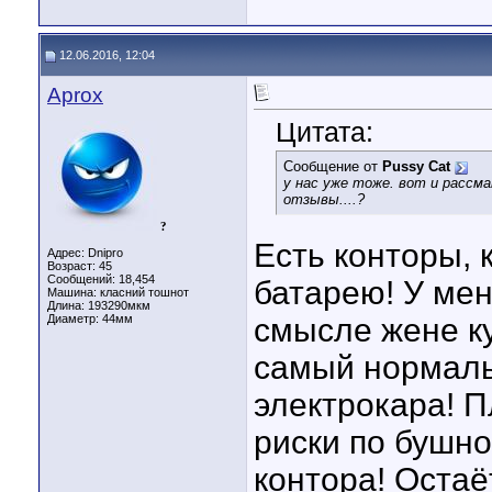
12.06.2016, 12:04
Aprox
Цитата:
Сообщение от
Pussy Cat
у нас уже тоже. вот и рассм
отзывы....?
?
Есть конторы, 
Адрес: Dnipro
Возраст: 45
Сообщений: 18,454
батарею! У ме
Машина: класний тошнот
Длина:
193290мкм
Диаметр:
44мм
смысле жене ку
самый нормаль
электрокара! П
риски по бушно
контора! Остаё