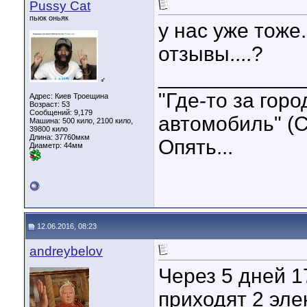
Pussy Cat
пьюк оньяк
у нас уже тоже
отзывы....?
____________
♂
"Где-то за гор
Адрес: Киев Троещина
Возраст: 53
Сообщений: 9,179
автомобиль" (С
Машина: 500 кило, 2100 кило,
39800 кило
Длина:
37760мкм
Опять...
Диаметр:
44мм
12.06.2016, 08:23
andreybelov
Через 5 дней 1
приходят 2 эле