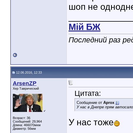
шоп не однодн
____________
Мiй БЖ
Последний раз ре
12.06.2016, 12:33
ArsenZP
Хер Таврический
Цитата:
Сообщение от
Aprox
У нас в Днепре прям автосал
♂
Возраст: 36
У нас тоже
Сообщений: 29,964
Длина:
466070мкм
Диаметр:
56мм