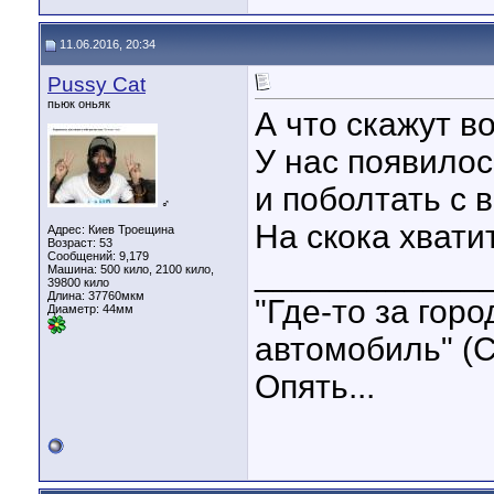
11.06.2016, 20:34
Pussy Cat
пьюк оньяк
А что скажут в
У нас появилос
и поболтать с 
♂
На скока хвати
Адрес: Киев Троещина
Возраст: 53
Сообщений: 9,179
____________
Машина: 500 кило, 2100 кило,
39800 кило
Длина:
37760мкм
"Где-то за гор
Диаметр:
44мм
автомобиль" (С
Опять...