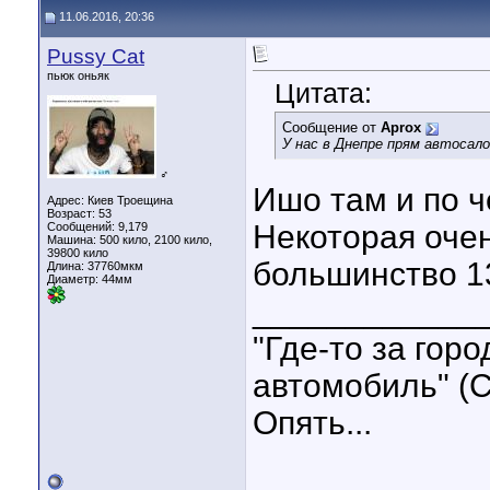
11.06.2016, 20:36
Pussy Cat
пьюк оньяк
Цитата:
Сообщение от
Aprox
У нас в Днепре прям автосал
♂
Ишо там и по ч
Адрес: Киев Троещина
Возраст: 53
Некоторая очен
Сообщений: 9,179
Машина: 500 кило, 2100 кило,
39800 кило
большинство 1
Длина:
37760мкм
Диаметр:
44мм
____________
"Где-то за гор
автомобиль" (С
Опять...