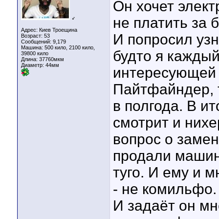
Он хочет элект
не платить за 
♂
Адрес: Киев Троещина
И попросил узн
Возраст: 53
Сообщений: 9,179
Машина: 500 кило, 2100 кило,
будто я каждый
39800 кило
Длина:
37760мкм
Диаметр:
44мм
интересующей е
Пайтфайндер, т
в полгода. В и
смотрит и нихе
вопрос о замен
продали машину
туго. И ему и 
- не комильфо.
И задаёт он мн