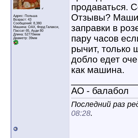
продаваться. С
♂
Отзывы? Машин
Адрес: Польша
Возраст: 43
Сообщений: 8,380
заправки в роз
Машина: ОАХ, Форд Галакси,
Пассат б5, Ауди 80
Длина:
52770мкм
пару часов есл
Диаметр:
39мм
рычит, только 
добло едет оче
как машина.
____________
АО - балабол
Последний раз ред
08:28
.