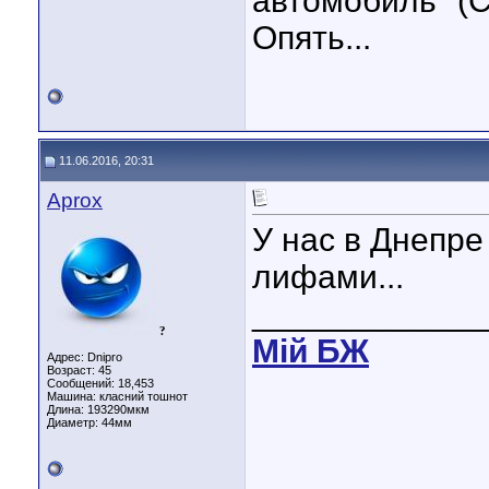
автомобиль" (С
Опять...
11.06.2016, 20:31
Aprox
У нас в Днепре
лифами...
____________
?
Мiй БЖ
Адрес: Dnipro
Возраст: 45
Сообщений: 18,453
Машина: класний тошнот
Длина:
193290мкм
Диаметр:
44мм