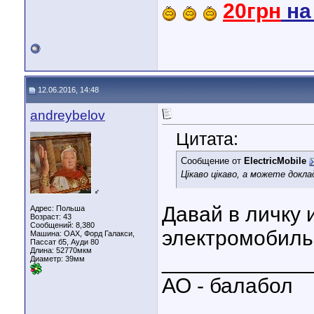
20грн
н
12.06.2016, 14:48
andreybelov
Цитата:
Сообщение от
ElectricMobile
Цікаво цікаво, а можете докл
♂
Давай в личку 
Адрес: Польша
Возраст: 43
Сообщений: 8,380
электромобиль
Машина: ОАХ, Форд Галакси,
Пассат б5, Ауди 80
Длина:
52770мкм
____________
Диаметр:
39мм
АО - балабол