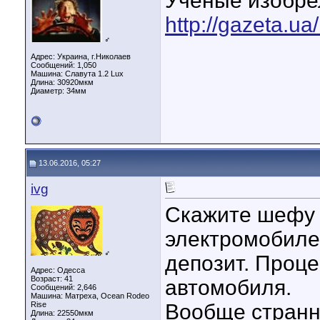
Ученые изобре
http://gazeta.ua
♂
Адрес: Украина, г.Николаев
Сообщений: 1,050
Машина: Славута 1.2 Lux
Длина:
30920мкм
Диаметр:
34мм
13.06.2016, 05:27
ivg
Скажите шефу 
электромобилем
♂
депозит. Проце
Адрес: Одесса
Возраст: 41
автомобиля.
Сообщений: 2,646
Машина: Матреха, Ocean Rodeo
Rise
Вообще странно
Длина:
22550мкм