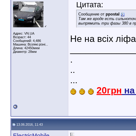
Цитата:
Сообщение от
ppostal
Там же вроде есть сильноточ
выпрямить три фазы 380 в п
♂
Адрес: VN.UA
Не на всіх ліфа
Возраст: 44
Сообщений: 4,486
Машина: Всілякі різні...
____________
Длина:
42450мкм
Диаметр:
28мм
.
..
...
20грн
н
13.06.2016, 11:43
ElectricMobile