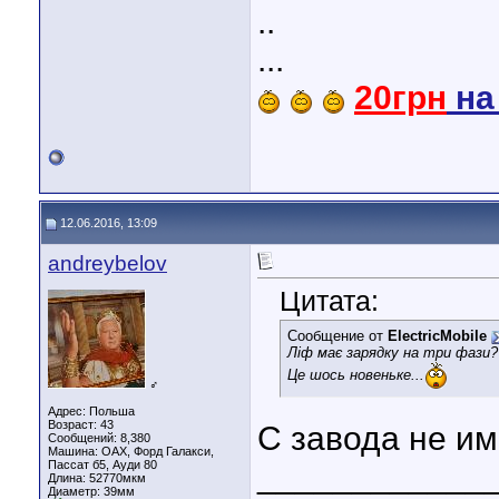
..
...
20грн
н
12.06.2016, 13:09
andreybelov
Цитата:
Сообщение от
ElectricMobile
Ліф має зарядку на три фази?
Це шось новеньке...
♂
Адрес: Польша
Возраст: 43
С завода не им
Сообщений: 8,380
Машина: ОАХ, Форд Галакси,
Пассат б5, Ауди 80
____________
Длина:
52770мкм
Диаметр:
39мм