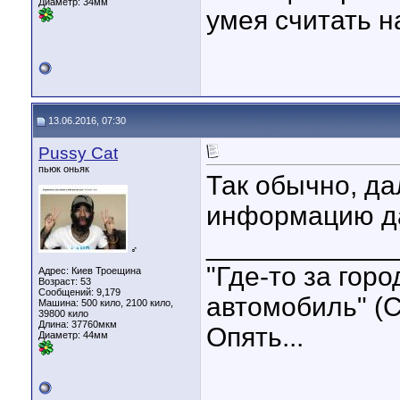
Диаметр:
34мм
умея считать н
13.06.2016, 07:30
Pussy Cat
пьюк оньяк
Так обычно, да
информацию д
____________
♂
"Где-то за гор
Адрес: Киев Троещина
Возраст: 53
Сообщений: 9,179
автомобиль" (С
Машина: 500 кило, 2100 кило,
39800 кило
Длина:
37760мкм
Опять...
Диаметр:
44мм