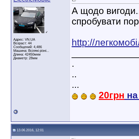
А щодо вигоди.
спробувати по
♂
http://легкомоб
Адрес: VN.UA
Возраст: 44
Сообщений: 4,486
____________
Машина: Всілякі різні...
Длина:
42450мкм
Диаметр:
28мм
.
..
...
20грн
н
13.06.2016, 12:01