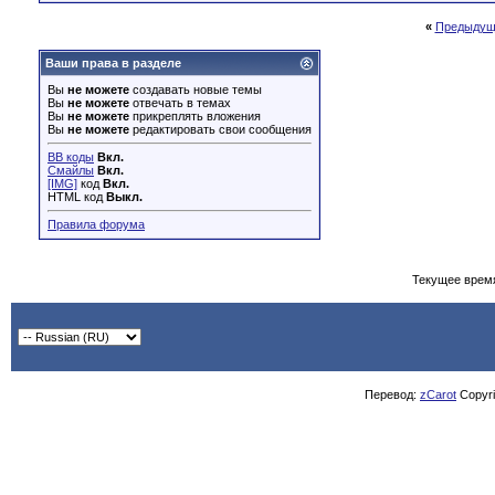
«
Предыдущ
Ваши права в разделе
Вы
не можете
создавать новые темы
Вы
не можете
отвечать в темах
Вы
не можете
прикреплять вложения
Вы
не можете
редактировать свои сообщения
BB коды
Вкл.
Смайлы
Вкл.
[IMG]
код
Вкл.
HTML код
Выкл.
Правила форума
Текущее врем
Перевод:
zCarot
Copyrig