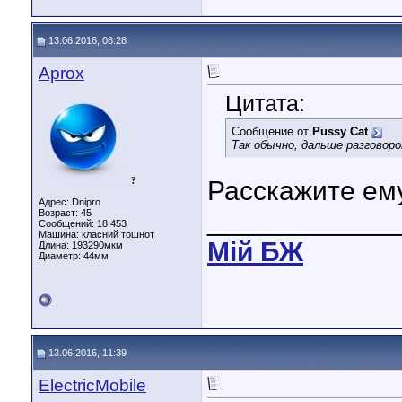
13.06.2016, 08:28
Aprox
Цитата:
Сообщение от
Pussy Cat
Так обычно, дальше разговор
?
Расскажите ему
Адрес: Dnipro
____________
Возраст: 45
Сообщений: 18,453
Машина: класний тошнот
Мiй БЖ
Длина:
193290мкм
Диаметр:
44мм
13.06.2016, 11:39
ElectricMobile