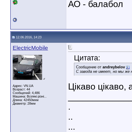
АО - балабол
12.06.2016, 14:23
ElectricMobile
Цитата:
Сообщение от
andreybelov
С завода не имеет, но мы же 
♂
Цікаво цікаво,
Адрес: VN.UA
Возраст: 44
Сообщений: 4,486
____________
Машина: Всілякі різні...
Длина:
42450мкм
Диаметр:
28мм
.
..
...