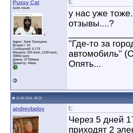
Pussy Cat
пьюк оньяк
у нас уже тоже
отзывы....?
____________
♂
"Где-то за гор
Адрес: Киев Троещина
Возраст: 53
Сообщений: 9,179
автомобиль" (С
Машина: 500 кило, 2100 кило,
39800 кило
Длина:
37760мкм
Опять...
Диаметр:
44мм
12.06.2016, 08:23
andreybelov
Через 5 дней 1
приходят 2 эле