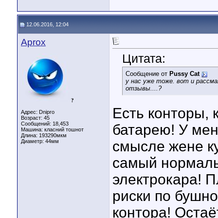
12.06.2016, 12:04
Aprox
Цитата:
Сообщение от
Pussy Cat
у нас уже тоже. вот и рассм
отзывы....?
?
Есть конторы, 
Адрес: Dnipro
Возраст: 45
Сообщений: 18,453
батарею! У ме
Машина: класний тошнот
Длина:
193290мкм
Диаметр:
44мм
смысле жене ку
самый нормаль
электрокара! П
риски по бушно
контора! Остаё