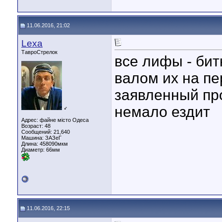
11.06.2016, 21:02
Lexa
ТавроСтрелок
все лифы - битк
валом их на пе
заявленный про
немало ездит
♂
Адрес: файне місто Одеса
Возраст: 48
Сообщений: 21,640
Машина: ЗАЗеГ
Длина:
458090мкм
Диаметр:
66мм
11.06.2016, 22:15