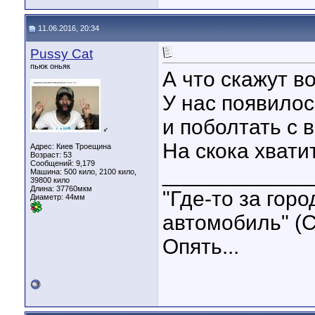
11.06.2016, 20:34
Pussy Cat
пьюк оньяк
А что скажут в
У нас появилос
и поболтать с 
♂
На скока хвати
Адрес: Киев Троещина
Возраст: 53
Сообщений: 9,179
____________
Машина: 500 кило, 2100 кило,
39800 кило
Длина:
37760мкм
"Где-то за гор
Диаметр:
44мм
автомобиль" (С
Опять...