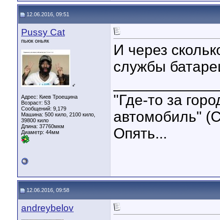
12.06.2016, 09:51
Pussy Cat
пьюк оньяк
И через скольк
службы батареи
____________
♂
"Где-то за гор
Адрес: Киев Троещина
Возраст: 53
Сообщений: 9,179
автомобиль" (С
Машина: 500 кило, 2100 кило,
39800 кило
Длина:
37760мкм
Опять...
Диаметр:
44мм
12.06.2016, 09:58
andreybelov