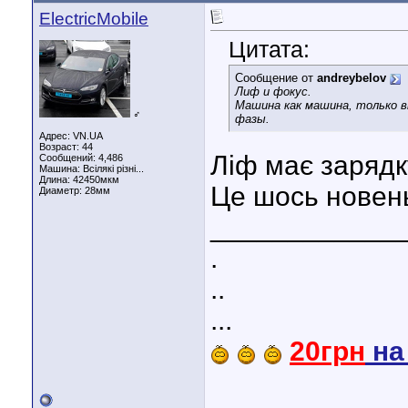
ElectricMobile
Цитата:
Сообщение от
andreybelov
Лиф и фокус.
Машина как машина, только вм
♂
фазы.
Адрес: VN.UA
Возраст: 44
Ліф має зарядк
Сообщений: 4,486
Машина: Всілякі різні...
Длина:
42450мкм
Це шось новень
Диаметр:
28мм
____________
.
..
...
20грн
н