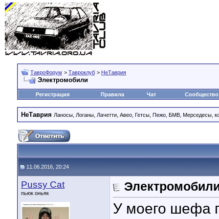
ТавроФорум
>
Тавроклуб
>
НеТаврия
Электромобили
Регистрация
Правила
Чат
Сообщество
НеТаврия
Ланосы, Логаны, Лачетти, Авео, Гетсы, Пежо, БМВ, Мерседесы, к
11.06.2016, 20:24
Pussy Cat
Электромобил
пьюк оньяк
У моего шефа 