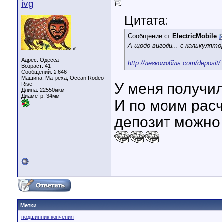
ivg
Цитата:
Сообщение от
ElectricMobile
А щодо вигоди... є калькуля
♂
Адрес: Одесса
http://легкомобіль.com/deposit/
Возраст: 41
Сообщений: 2,646
Машина: Матреха, Ocean Rodeo
У меня получил
Rise
Длина:
22550мкм
Диаметр:
34мм
И по моим расч
депозит можно
Метки
подшипник копчения