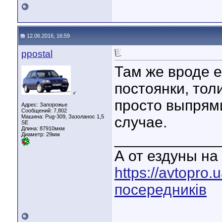
12.06.2016, 16:59
ppostal
Там же вроде е
постоянки, тол
♂
просто выпрям
Адрес: Запорожье
Сообщений: 7,802
Машина: Pug-309, Зазоланос 1,5
случае.
SE
Длина:
87910мкм
____________
Диаметр:
29мм
А от ездуны на 
https://avtopro
посередників