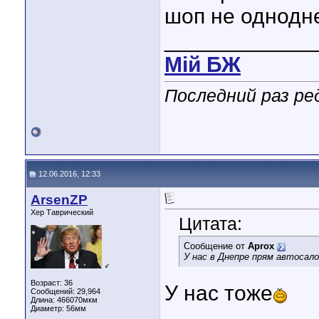
шоп не однодн
____________
Мiй БЖ
Последний раз ре
12.06.2016, 12:33
ArsenZP
Хер Таврический
Цитата:
Сообщение от
Aprox
У нас в Днепре прям автосал
♂
Возраст: 36
У нас тоже
Сообщений: 29,964
Длина:
466070мкм
Диаметр:
56мм