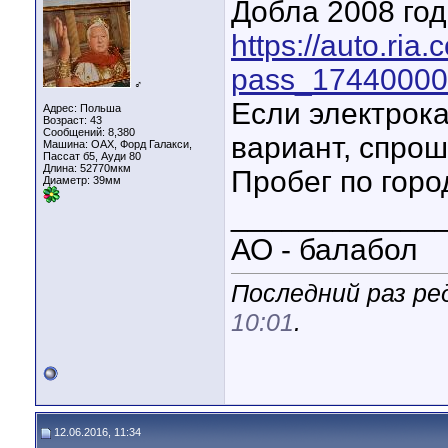
Добла 2008 год
https://auto.ria
pass_17440000
♂
Если электрока
Адрес: Польша
Возраст: 43
Сообщений: 8,380
вариант, спрош
Машина: ОАХ, Форд Галакси,
Пассат б5, Ауди 80
Длина:
52770мкм
Пробег по горо
Диаметр:
39мм
____________
АО - балабол
Последний раз ред
10:01
.
12.06.2016, 11:34