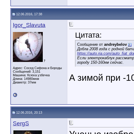
12.06.2016, 17:38
Igor_Slavuta
Цитата:
Сообщение от
andreybelov
Добла 2008 года с родной бат
https://auto.ria.com/auto_fiat_
Если электрокаблук рассматри
?
городу 150-160км сейчас.
Адрес: Сосед Сифона и Бороды
Сообщений: 3,151
А зимой при -1
Машина: Ксюха узбечка
Длина:
14980мкм
Диаметр:
37мм
12.06.2016, 20:13
SergS