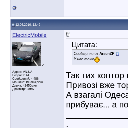
12.06.2016, 12:49
ElectricMobile
Цитата:
Сообщение от
ArsenZP
У нас тоже
♂
Адрес: VN.UA
Так тих контор
Возраст: 44
Сообщений: 4,486
Машина: Всілякі різні...
Привозі вже т
Длина:
42450мкм
Диаметр:
28мм
А взагалі Одеса
прибуває... а по
____________
.