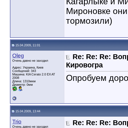
Кагарлыке и Ми
Мироновке они 
тормозили)
15.04.2009, 11:01
Oleg
Re: Re: Re: Во
Очень давно не заходил
Кировогра
Адрес: Украина, Киев
Сообщений: 343
Машина: KIA Cerato 2.0 EX AT
Опробуем дорог
2008
Длина:
1310мкм
Диаметр:
0мм
15.04.2009, 13:44
Trio
Re: Re: Re: Во
Очень давно не заходил