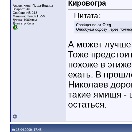
Кировогра
Адрес: Киев, Пуща-Водица
Возраст: 46
Сообщений: 218
Цитата:
Машина: Honda HR-V
Длина:
1000мкм
Диаметр:
0мм
Сообщение от
Oleg
Опробуем дорогу через полто
А может лучше 
Тоже предстоит
похоже в этиже
ехать. В прошл
Николаев доро
такие ямищя - 
остаться.
15.04.2009, 17:45