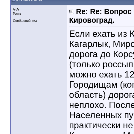
V-A
Re: Re: Вопрос
Гость
Кировоград.
Сообщений: n/a
Если ехать из 
Кагарлык, Миро
дорога до Кор
(только россып
можно ехать 12
Городищам (ко
область) дорог
неплохо. После
Населенных пу
практически не