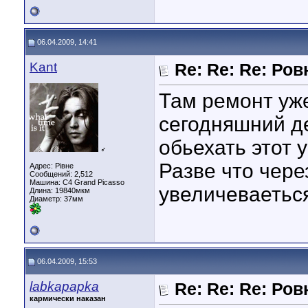
06.04.2009, 14:41
Kant
Re: Re: Re: Ров
Там ремонт уж
сегодняшний д
обьехать этот 
♂
Разве что чере
Адрес: Рівне
Сообщений: 2,512
Машина: C4 Grand Picasso
увеличеваетьс
Длина:
19840мкм
Диаметр:
37мм
06.04.2009, 15:53
labkapapka
Re: Re: Re: Ров
кармически наказан