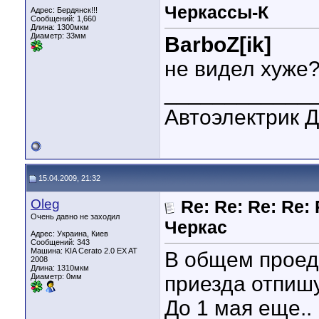
Черкассы-К
Адрес: Бердянск!!!
Сообщений: 1,660
Длина:
1300мкм
Диаметр:
33мм
BarboZ[ik]
не видел хуже?
____________
Автоэлектрик 
15.04.2009, 21:32
Oleg
Re: Re: Re: Re:
Очень давно не заходил
Черкас
Адрес: Украина, Киев
Сообщений: 343
Машина: KIA Cerato 2.0 EX AT
В общем проед
2008
Длина:
1310мкм
Диаметр:
0мм
приезда отпишу
До 1 мая еще..