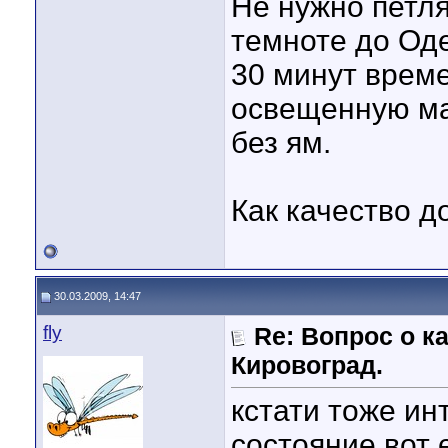
Не нужно петля
темноте до Оде
30 минут време
освещенную ма
без ям.
Как качество д
30.03.2009, 14:47
fly
Re: Вопрос о к
Кировоград.
кстати тоже ин
состояние вот 