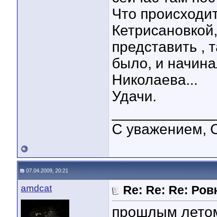
Что происходит
Кетрисановкой
представить , 
было, и начина
Николаева...
Удачи.
____________
C уважением, О
07.04.2009, 20:21
amdcat
Re: Re: Re: Ров
прошлым летом