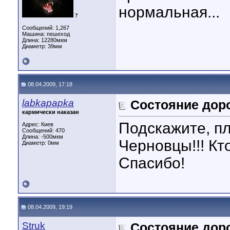
нормальная...
?
Сообщений: 1,267
Машина: пешеход
Длина:
12280мкм
Диаметр:
39мм
08.04.2009, 17:18
labkapapka
Состояние дор
кармически наказан
Подскажите, пл
Адрес: Киев
Сообщений: 470
Длина:
-500мкм
Черновцы!!! Кто
Диаметр:
0мм
Спасибо!
08.04.2009, 19:19
Struk
Состояние дор