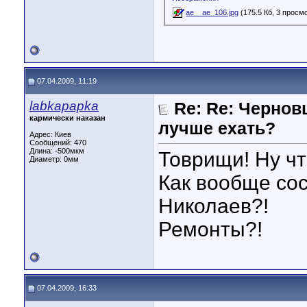
ae__ae_106.jpg
(175.5 Кб, 3 просм
07.04.2009, 11:19
labkapapka
Re: Re: Чернов
кармически наказан
лучше ехать?
Адрес: Киев
Сообщений: 470
Длина:
-500мкм
Товрищи! Ну чт
Диаметр:
0мм
Как вообще со
Николаев?!
Ремонты?!
07.04.2009, 16:33