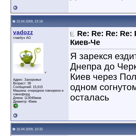
15.04.2009, 23:18
vadozz
Re: Re: Re: Re:
главбух АО
Киев-Че
Я зарекся езди
Днепра до Черк
♂
Киев через Пол
Адрес: Запорожье
Возраст: 38
одном согнутом
Сообщений: 15,615
Машина: очередное говнорено и
говнофорд
осталась
Длина:
113040мкм
Диаметр:
45мм
16.04.2009, 10:32