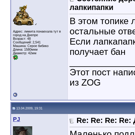
лапкипапки
В этом топике 
♂
остальные отв
Адрес: лимита понаехала тут в
город на Днепре
Если лапкапапк
Возраст: 48
Сообщений: 2,541
Машина: Серое бибико
получает бан
Длина:
1580мкм
Диаметр:
42мм
____________
Этот пост напи
из ZOG
13.04.2009, 19:31
PJ
Re: Re: Re: Re
Маленько подла