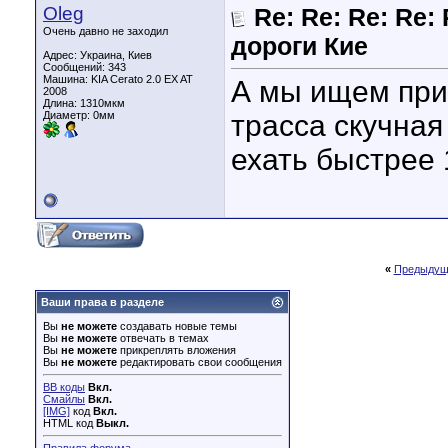
Oleg
Re: Re: Re: Re:
Очень давно не заходил
дороги Кие
Адрес: Украина, Киев
Сообщений: 343
Машина: KIA Cerato 2.0 EX AT
А мы ищем прик
2008
Длина:
1310мкм
Диаметр:
0мм
трасса скучная
ехать быстрее 
«
Предыдущ
Ваши права в разделе
Вы
не можете
создавать новые темы
Вы
не можете
отвечать в темах
Вы
не можете
прикреплять вложения
Вы
не можете
редактировать свои сообщения
BB коды
Вкл.
Смайлы
Вкл.
[IMG]
код
Вкл.
HTML код
Выкл.