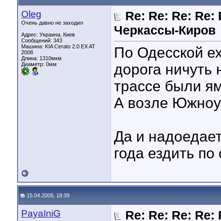
Oleg
Re: Re: Re: Re:
Очень давно не заходил
Черкассы-Киров
Адрес: Украина, Киев
Сообщений: 343
Машина: KIA Cerato 2.0 EX AT
По Одесской ех
2008
Длина:
1310мкм
Диаметр:
0мм
дорога ничуть 
трассе были я
А возле Южноук
Да и надоедает
года ездить по
15.04.2009, 18:39
PayaIniG
Re: Re: Re: Re: