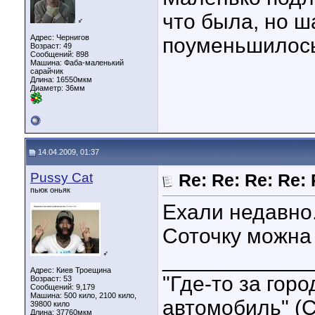
что была, но ш
♂
Адрес: Чернигов
поуменьшилос
Возраст: 49
Сообщений: 898
Машина: Фаба-маленький
сарайчик
Длина:
16550мкм
Диаметр:
36мм
14.04.2009, 01:37
Pussy Cat
Re: Re: Re: Re
пьюк оньяк
Ехали недавно
Соточку можна
____________
♂
Адрес: Киев Троещина
"Где-то за гор
Возраст: 53
Сообщений: 9,179
Машина: 500 кило, 2100 кило,
автомобиль" (С
39800 кило
Длина:
37760мкм