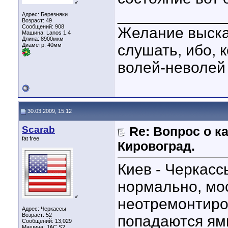
♂
____________
Адрес: Березняки
Возраст: 49
Сообщений: 908
Желание выска
Машина: Lanos 1.4
Длина:
8900мкм
Диаметр:
40мм
слушать, ибо, 
волей-неволей
30.03.2009, 15:12
Scarab
Re: Вопрос о к
fat free
Кировоград.
Киев - Черкасс
нормально, мос
♂
неотремонтиров
Адрес: Черкассы
Возраст: 52
попадаются ям
Сообщений: 13,029
Машина: JAC S2