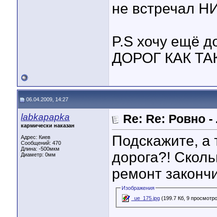
не встречал Н
P.S хочу ещё д
ДОРОГ КАК ТА
06.04.2009, 14:27
labkapapka
Re: Re: Ровно 
кармически наказан
Подскажите, а 
Адрес: Киев
Сообщений: 470
Длина:
-500мкм
дорога?! Сколь
Диаметр:
0мм
ремонт закончи
Изображения
_ue_175.jpg
(199.7 Кб, 9 просмотр