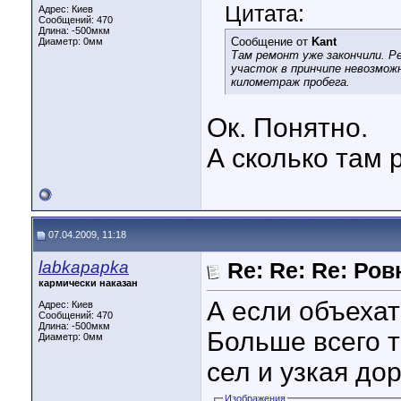
Цитата:
Адрес: Киев
Сообщений: 470
Длина:
-500мкм
Сообщение от
Kant
Диаметр:
0мм
Там ремонт уже закончили. Р
участок в принчипе невозмож
километраж пробега.
Ок. Понятно.
А сколько там 
07.04.2009, 11:18
labkapapka
Re: Re: Re: Ров
кармически наказан
А если объехат
Адрес: Киев
Сообщений: 470
Длина:
-500мкм
Больше всего то
Диаметр:
0мм
сел и узкая дор
Изображения