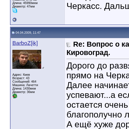
Длина:
45990мкм
Черкасс. Дальш
Диаметр:
47мм
04.04.2009, 11:47
BarboZ[ik]
Re: Вопрос о к
Кировоград.
Дорого до разв
♂
прямо на Черк
Адрес: Киев
Возраст: 43
Сообщений: 464
Далее начинает
Машина: Лачетти
Длина:
1430мкм
Диаметр:
36мм
успевают...а е
остается очень
благополучно л
А ещё хуже дор