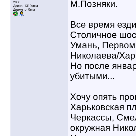
М.Позняки.
2008
Длина:
1310мкм
Диаметр:
0мм
Все время езд
Столичное шосс
Умань, Первома
Николаева/Хар
Но после янва
убитыми...
Хочу опять про
Харьковская пл
Черкассы, Смел
окружная Нико