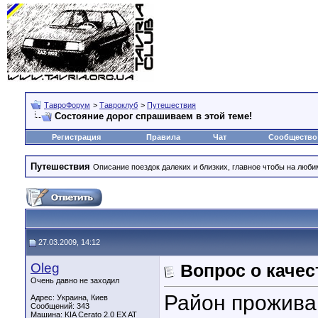
ТавроФорум
>
Тавроклуб
>
Путешествия
Состояние дорог спрашиваем в этой теме!
Регистрация
Правила
Чат
Сообщество
Путешествия
Описание поездок далеких и близких, главное чтобы на люб
27.03.2009, 14:12
Oleg
Вопрос о качес
Очень давно не заходил
Район прожива
Адрес: Украина, Киев
Сообщений: 343
Машина: KIA Cerato 2.0 EX AT