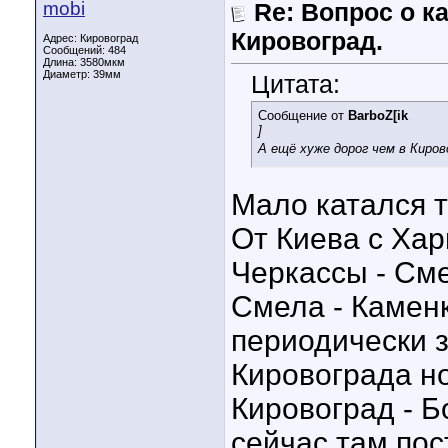
mobi
Re: Вопрос о к
Кировоград.
Адрес: Кировоград
Сообщений: 484
Длина:
3580мкм
Диаметр:
39мм
Цитата:
Сообщение от
BarboZ[ik
]
А ещё хуже дорог чем в Киро
Мало катался т
От Киева с Хар
Черкассы - См
Смела - Каменк
периодически 
Кировограда но
Кировоград - Б
сейчас там по