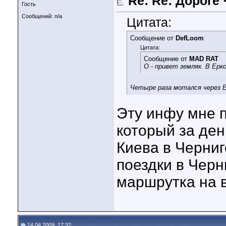
Re: Re: Дороге
Гость
Сообщений: n/a
Цитата:
Сообщение от
DefLoom
Цитата:
Сообщение от
MAD RAT
О - привет земляк. В Ерк
Четыре раза мотался через Ер
Эту инфу мне 
который за ден
Киева в Черниг
поездки в Черн
маршрутка на в
14.04.2009, 17:32