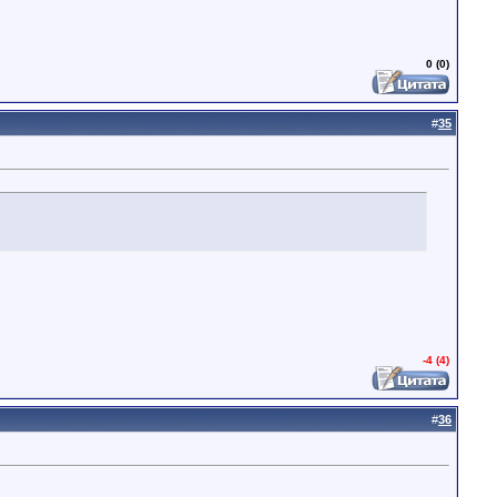
0 (0)
#
35
-4 (4)
#
36