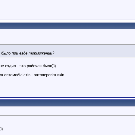
и было при езде\торможении?
е ездил - это рабочая была)))
 автомобілістів і автоперевізників
))