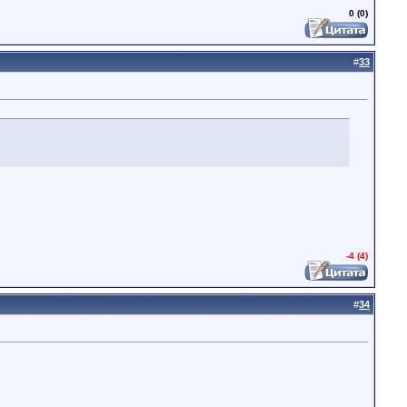
0 (0)
#
33
-4 (4)
#
34