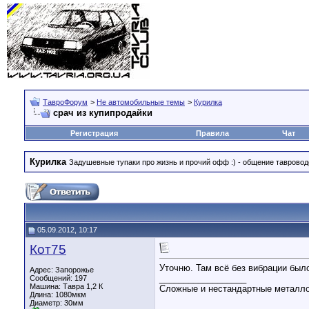
ТавроФорум
>
Не автомобильные темы
>
Курилка
срач из купипродайки
Регистрация
Правила
Чат
Курилка
Задушевные тупаки про жизнь и прочий офф :) - общение тавровод
05.09.2012, 10:17
Кот75
Уточню. Там всё без вибрации был
Адрес: Запорожье
__________________
Сообщений: 197
Машина: Тавра 1,2 К
Сложные и нестандартные металло
Длина:
1080мкм
Диаметр:
30мм