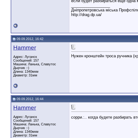
если будет разбираться ещё одна м
__________________
Дніпропетровська міська Профспілка
http://drag.dp.ua/
09.09.2012, 16:42
Hammer
Нужен кронштейн троса ручника (хр
Адрес: Луганск
Сообщений: 157
Машина: Ланька, Славутос
Дырчик :-)
Длина:
1340мкм
Диаметр:
31мм
09.09.2012, 16:44
Hammer
Адрес: Луганск
сорри.:.. когда будете разбирать 
Сообщений: 157
Машина: Ланька, Славутос
Дырчик :-)
Длина:
1340мкм
Диаметр:
31мм