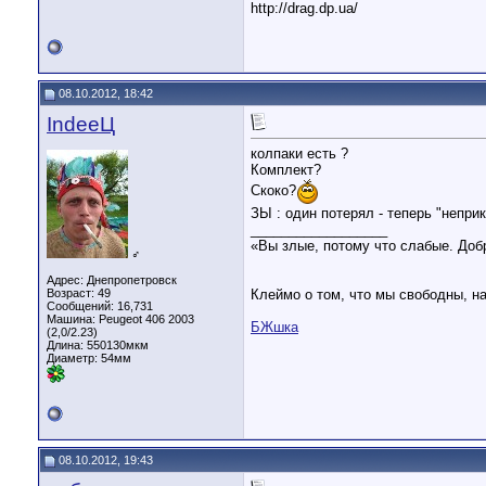
http://drag.dp.ua/
08.10.2012, 18:42
IndeeЦ
колпаки есть ?
Комплект?
Скоко?
ЗЫ : один потерял - теперь "непри
__________________
«Вы злые, потому что слабые. Доб
♂
Адрес: Днепропетровск
Возраст: 49
Клеймо о том, что мы свободны, н
Сообщений: 16,731
Машина: Peugeot 406 2003
БЖшка
(2,0/2.23)
Длина:
550130мкм
Диаметр:
54мм
08.10.2012, 19:43