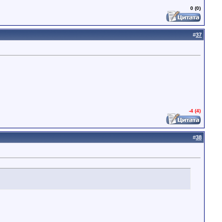
0 (0)
#
37
-4 (4)
#
38