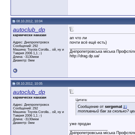
08.10.2012, 10:04
autoclub_dp
кармически наказан
ап что ли
почти всё ещё есть)
Адрес: Днепропетровск
Сообщений: 292
__________________
Машина: Toyota Corolla... ой, ну и
Дніпропетровська міська Профспілка
Таврия 2006 1,1 ;-)
http://drag.dp.ua/
Длина:
-3130мкм
Диаметр:
0мм
08.10.2012, 10:05
autoclub_dp
кармически наказан
Цитата:
Адрес: Днепропетровск
Сообщение от
sergemat
Сообщений: 292
топливный бак за сколько? ц
Машина: Toyota Corolla... ой, ну и
Таврия 2006 1,1 ;-)
Длина:
-3130мкм
Диаметр:
0мм
уже продан
__________________
Дніпропетровська міська Профспілка