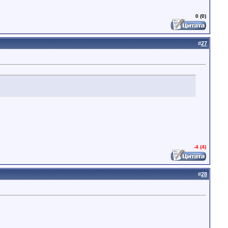
0 (0)
#
27
-4 (4)
#
28