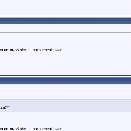
 автомобілістів і автоперевізників
елый??
 автомобілістів і автоперевізників