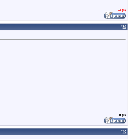
-4 (4)
#
39
0 (0)
#
40