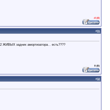
-4 (4)
#
31
и 2 ЖИВЫХ задних амортизатора... есть????
0 (0)
#
32