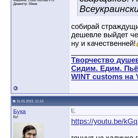
Машина: Coub Nuroad Pro
Диаметр:
56мм
Всеукраински
собирай страждущи
дешевле выйдет че
ну и качественней!
________________
Творчество душе
Сидим. Едим. Пьё
WINT customs на 
31.01.2022, 11:13
Бука
Бу!
https://youtu.be/k