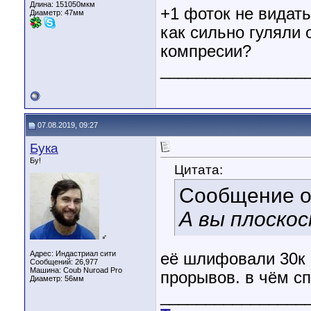
Длина:
151050мкм
+1 фоток не видать
Диаметр:
47мм
как сильно гуляли
компресии?
________________
07.08.2019, 09:27
Бука
Бу!
Цитата:
Сообщение 
А вы плоско
♂
Адрес: Индастриал сити
её шлифовали 30к 
Сообщений: 26,977
Машина: Coub Nuroad Pro
прорывов. в чём с
Диаметр:
56мм
________________