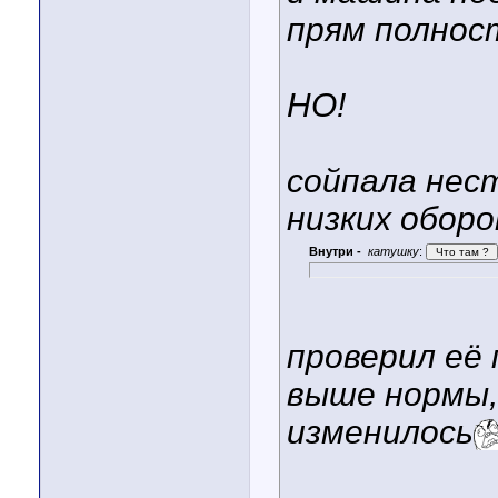
прям полно
НО!
сойпала нес
низких оборо
Внутри -
катушку
:
проверил её 
выше нормы, 
изменилось