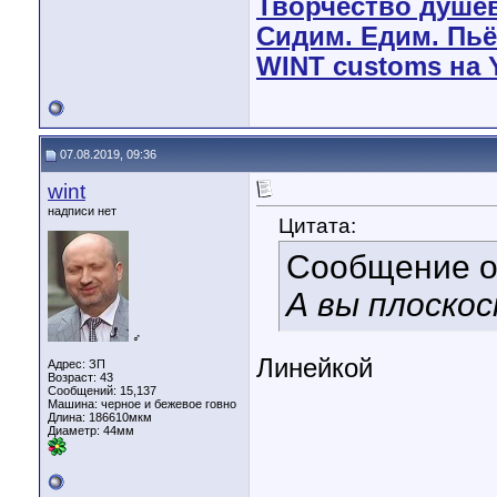
Творчество душе
Сидим. Едим. Пьё
WINT customs на 
07.08.2019, 09:36
wint
надписи нет
Цитата:
Сообщение 
А вы плоско
♂
Линейкой
Адрес: ЗП
Возраст: 43
Сообщений: 15,137
Машина: черное и бежевое говно
Длина:
186610мкм
Диаметр:
44мм