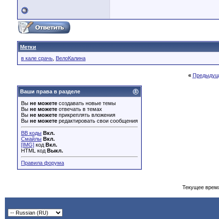
Метки
в кале срачь
,
ВелоКалина
«
Предыдущ
Ваши права в разделе
Вы
не можете
создавать новые темы
Вы
не можете
отвечать в темах
Вы
не можете
прикреплять вложения
Вы
не можете
редактировать свои сообщения
BB коды
Вкл.
Смайлы
Вкл.
[IMG]
код
Вкл.
HTML код
Выкл.
Правила форума
Текущее врем