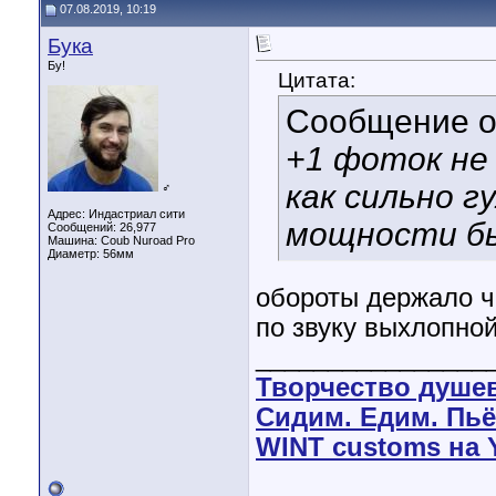
07.08.2019, 10:19
Бука
Бу!
Цитата:
Сообщение 
+1 фоток не
как сильно 
♂
Адрес: Индастриал сити
мощности бы
Сообщений: 26,977
Машина: Coub Nuroad Pro
Диаметр:
56мм
обороты держало чё
по звуку выхлопно
________________
Творчество душе
Сидим. Едим. Пьё
WINT customs на 