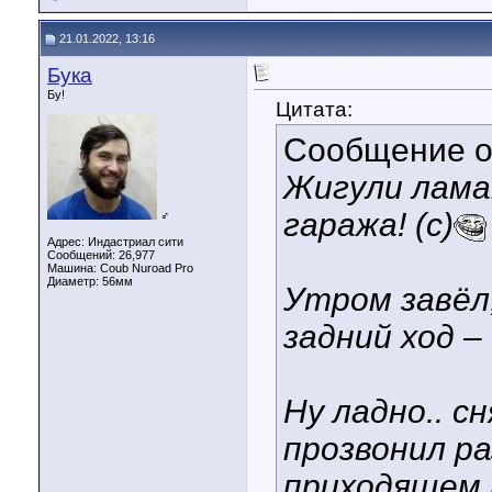
21.01.2022, 13:16
Бука
Бу!
Цитата:
Сообщение 
Жигули лама
гаража! (с)
♂
Адрес: Индастриал сити
Сообщений: 26,977
Машина: Coub Nuroad Pro
Диаметр:
56мм
Утром завёл
задний ход – 
Ну ладно.. с
прозвонил р
приходящем 