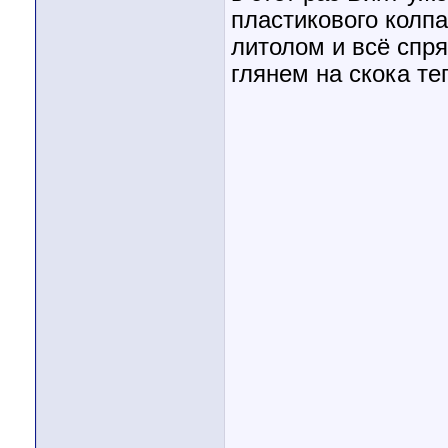
пластикового колпа
литолом и всё спря
глянем на скока те