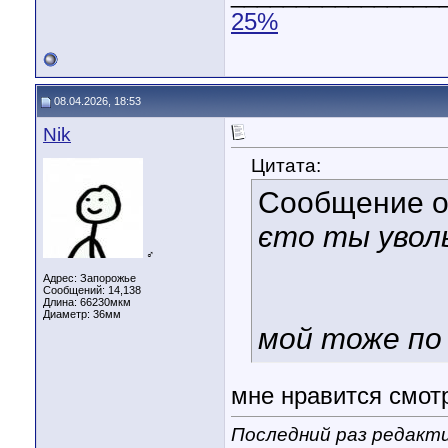
25%
08.04.2026, 18:53
Nik
Цитата:
Сообщение 
єто ты увол
♂
Адрес: Запорожье
Сообщений: 14,138
Длина:
66230мкм
Диаметр:
36мм
мой тоже по
мне нравится смотр
Последний раз редакти