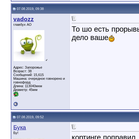
07.08.2019, 09:38
vadozz
главбух АО
То шо есть прорыв
дело ваше
♂
Адрес: Запорожье
Возраст: 38
Сообщений: 15,615
Машина: очередное говнорено и
говнофорд
Длина:
113040мкм
Диаметр:
45мм
07.08.2019, 09:52
Бука
Бу!
кортинге поправил,