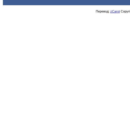
Перевод:
zCarot
Copyrig