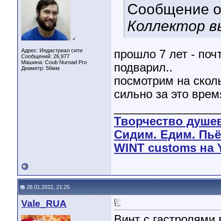
Сообщение 
Коллектор вы
♂
Адрес: Индастриал сити
прошло 7 лет - поч
Сообщений: 26,977
Машина: Coub Nuroad Pro
подварил..
Диаметр:
56мм
посмотрим на сколь
сильно за это врем
________________
Творчество душе
Сидим. Едим. Пьё
WINT customs на 
28.01.2022, 21:25
Vale_RUA
Винт с гастролями 