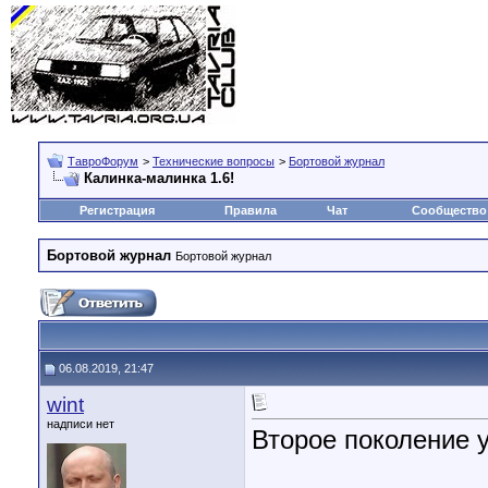
ТавроФорум
>
Технические вопросы
>
Бортовой журнал
Калинка-малинка 1.6!
Регистрация
Правила
Чат
Сообщество
Бортовой журнал
Бортовой журнал
06.08.2019, 21:47
wint
надписи нет
Второе поколение 