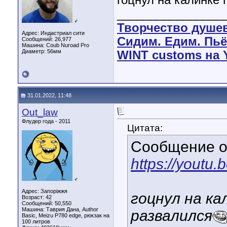
гоцнул на калинке 
________________
♂
Творчество душе
Адрес: Индастриал сити
Сидим. Едим. Пьё
Сообщений: 26,977
Машина: Coub Nuroad Pro
Диаметр:
56мм
WINT customs на 
31.01.2022, 11:48
Out_law
Флудер года - 2011
Цитата:
Сообщение 
https://youtu
♂
Адрес: Запоріжжя
гоцнул на ка
Возраст: 42
Сообщений: 50,550
Машина: Таврия Дана, Author
развалился
Basic, Meizu P780 edge, рюкзак на
100 литров