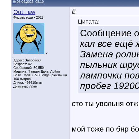
08.04.2026, 08:10
Out_law
Флудер года - 2011
Цитата:
Сообщение 
кал все ещё 
Замена роли
♂
Адрес: Запоріжжя
пыльник шру
Возраст: 42
Сообщений: 50,550
Машина: Таврия Дана, Author
лампочки по
Basic, Meizu P780 edge, рюкзак на
100 литров
Длина:
493610мкм
пробег 1920
Диаметр:
72мм
єто ты увольня от
мой тоже по бнр б
________________