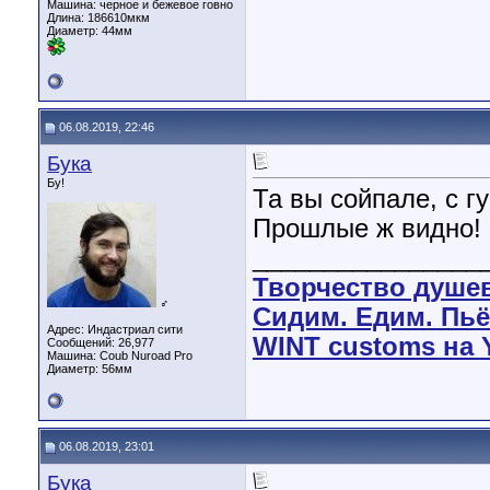
Машина: черное и бежевое говно
Длина:
186610мкм
Диаметр:
44мм
06.08.2019, 22:46
Бука
Бу!
Та вы сойпале, с г
Прошлые ж видно!
________________
Творчество душе
♂
Сидим. Едим. Пьё
Адрес: Индастриал сити
WINT customs на 
Сообщений: 26,977
Машина: Coub Nuroad Pro
Диаметр:
56мм
06.08.2019, 23:01
Бука