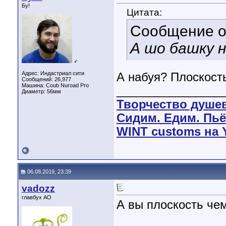
Бу!
Цитата:
Сообщение 
А шо башку 
♂
Адрес: Индастриал сити
А набуя? Плоскост
Сообщений: 26,977
Машина: Coub Nuroad Pro
________________
Диаметр:
56мм
Творчество душе
Сидим. Едим. Пьё
WINT customs на 
06.08.2019, 23:39
vadozz
главбух АО
А вы плоскость че