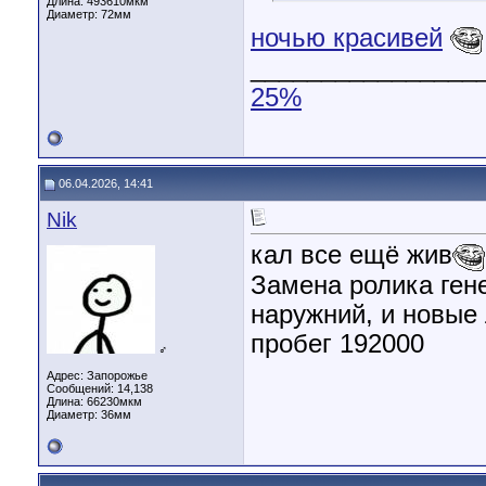
Длина:
493610мкм
Диаметр:
72мм
ночью красивей
________________
25%
06.04.2026, 14:41
Nik
кал все ещё жив
Замена ролика ген
наружний, и новые
пробег 192000
♂
Адрес: Запорожье
Сообщений: 14,138
Длина:
66230мкм
Диаметр:
36мм