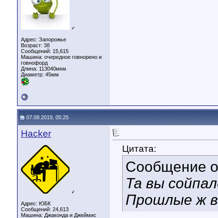
♂
Адрес: Запорожье
Возраст: 38
Сообщений: 15,615
Машина: очередное говнорено и
говнофорд
Длина:
113040мкм
Диаметр:
45мм
07.08.2019, 05:25
Hacker
Цитата:
Сообщение 
Та вы сойпал
♂
Прошлые ж в
Адрес: ЮБК
Сообщений: 24,613
Машина: Джаконда и Джеймис