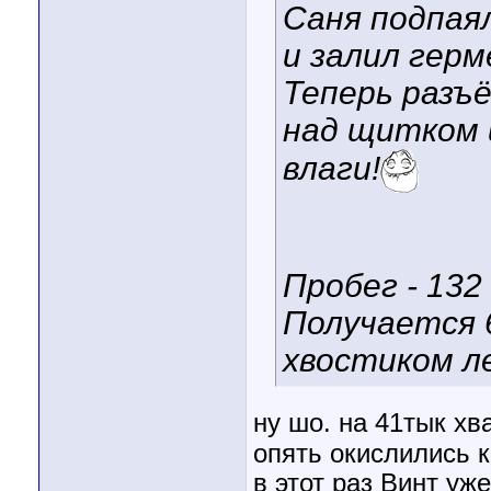
Саня подпаял
и залил гер
Теперь разъ
над щитком 
влаги!
Пробег - 132 
Получается 6
хвостиком л
ну шо. на 41тык хв
опять окислились к
в этот раз Винт уж