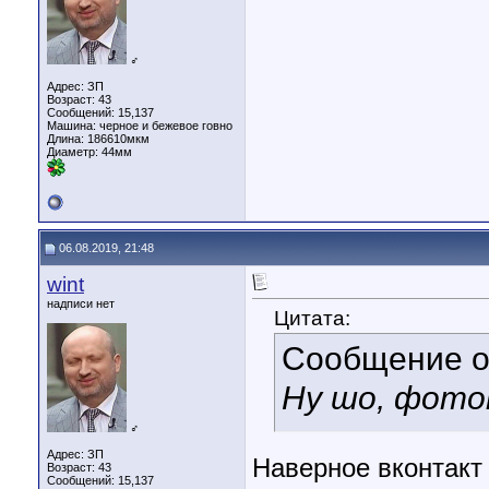
♂
Адрес: ЗП
Возраст: 43
Сообщений: 15,137
Машина: черное и бежевое говно
Длина:
186610мкм
Диаметр:
44мм
06.08.2019, 21:48
wint
надписи нет
Цитата:
Сообщение 
Ну шо, фото
♂
Адрес: ЗП
Наверное вконтакт
Возраст: 43
Сообщений: 15,137