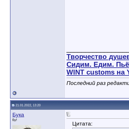
________________
Творчество душе
Сидим. Едим. Пьё
WINT customs на 
Последний раз редакти
21.01.2022, 13:20
Бука
Бу!
Цитата: