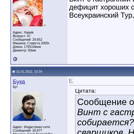
дефицит хороших с
Всеукраинский Тур,
♂
Адрес: Харків
Возраст: 47
Сообщений: 29,652
Машина: Славута 2000г.
Длина:
176510мкм
Диаметр:
50мм
31.01.2022, 10:34
Бука
Бу!
Цитата:
Сообщение 
Винт с гастр
собирается?
♂
Адрес: Индастриал сити
сварщиков. 
Сообщений: 26,977