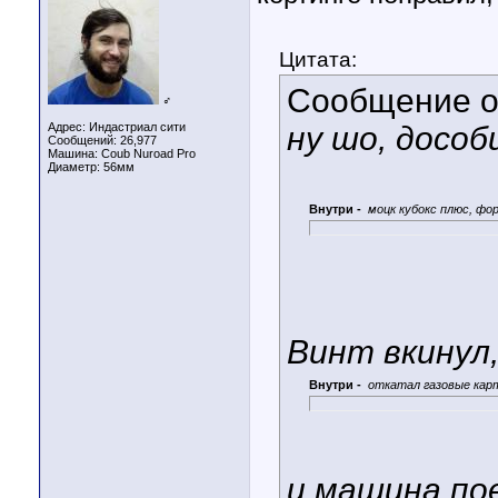
Цитата:
Сообщение 
♂
Адрес: Индастриал сити
ну шо, досо
Сообщений: 26,977
Машина: Coub Nuroad Pro
Диаметр:
56мм
Внутри -
моцк кубокс плюс, фо
Винт вкинул
Внутри -
откатал газовые кар
и машина по