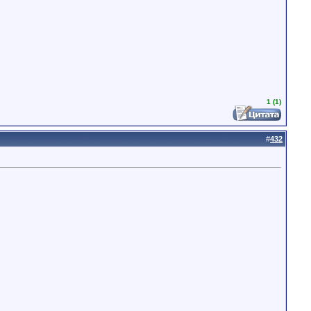
1 (1)
#
432