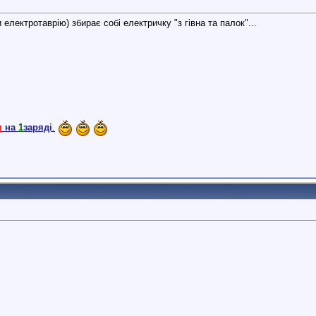
 електротаврію) збирає собі електричку "з гівна та палок"...
м
на
1
заряді
.