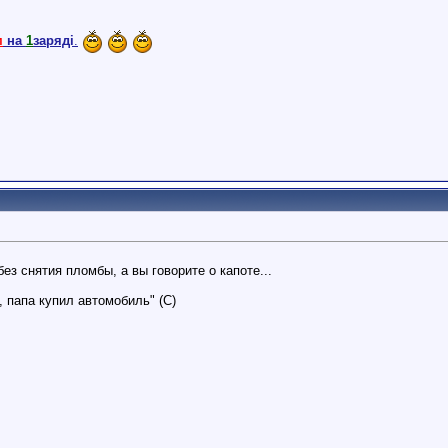
м
на
1
заряді
.
ез снятия пломбы, а вы говорите о капоте...
, папа купил автомобиль" (С)