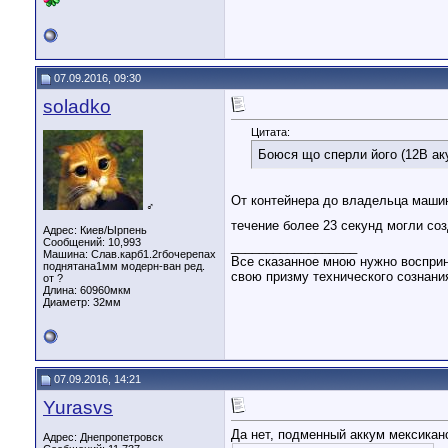
07.09.2016, 09:30
soladko
Цитата:
Боюся що сперли його (12В аку
От контейнера до владельца маши
♂
течение более 23 секунд могли со
Адрес: Киев/Ырпень
Сообщений: 10,993
__________________
Машина: Слав.карб1.2гбочерепах
Все сказанное мною нужно восприн
поднятана1мм модерн-ван ред.
свою призму технического сознани
от ?
Длина:
60960мкм
Диаметр:
32мм
07.09.2016, 14:21
Yurasvs
Да нет, подменный аккум мексиканс
Адрес: Днепропетровск