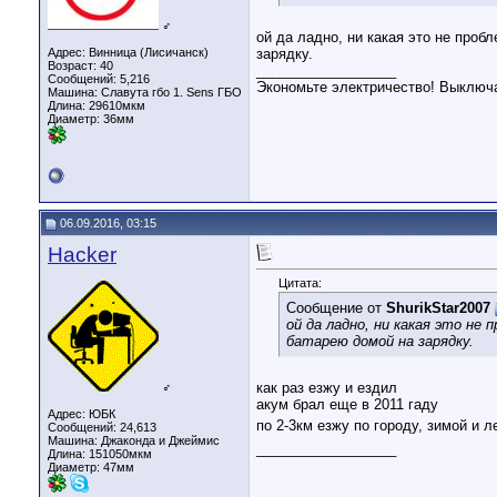
♂
ой да ладно, ни какая это не пробл
Адрес: Винница (Лисичанск)
зарядку.
Возраст: 40
__________________
Сообщений: 5,216
Экономьте электричество! Выключа
Машина: Славута гбо 1. Sens ГБО
Длина:
29610мкм
Диаметр:
36мм
06.09.2016, 03:15
Hacker
Цитата:
Сообщение от
ShurikStar2007
ой да ладно, ни какая это не 
батарею домой на зарядку.
как раз езжу и ездил
♂
акум брал еще в 2011 гаду
Адрес: ЮБК
по 2-3км езжу по городу, зимой и 
Сообщений: 24,613
Машина: Джаконда и Джеймис
__________________
Длина:
151050мкм
Диаметр:
47мм