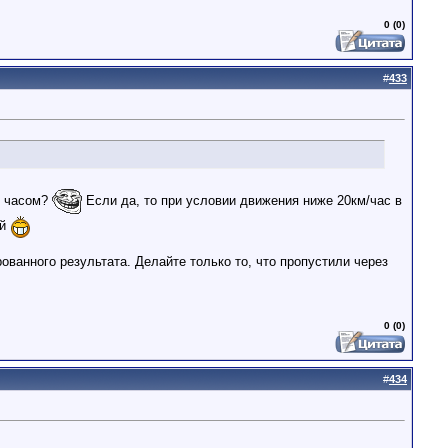
0 (0)
#
433
н часом?
Если да, то при условии движения ниже 20км/час в
ей
ванного результата. Делайте только то, что пропустили через
0 (0)
#
434