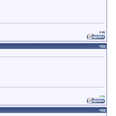
0 (0)
#
435
1 (1)
#
436