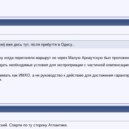
м) вже десь тут, після прибуття в Одесу...
ну когда перегоняли маршрут не через Малую Арнаутскую был проложе
здать необходимые условия для экспроприации с частичной компенсаци
имать как ИМХО, а не руководство к действию для достижения гарантиро
я.
кий. Сперли по ту сторону Атлантики.