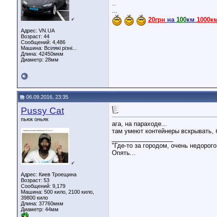
..
...
♂
20грн
на
100
км
.
1000к
Адрес: VN.UA
Возраст: 44
Сообщений: 4,486
Машина: Всілякі різні...
Длина:
42450мкм
Диаметр:
28мм
06.09.2016, 23:35
Pussy Cat
пьюк оньяк
ага, на параходе...
там умеют контейнеры вскрывать, б
__________________
"Где-то за городом, очень недорого
Опять...
♂
Адрес: Киев Троещина
Возраст: 53
Сообщений: 9,179
Машина: 500 кило, 2100 кило,
39800 кило
Длина:
37760мкм
Диаметр:
44мм