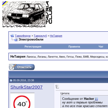
ТавроФорум
>
Тавроклуб
>
НеТаврия
Электромобили
Регистрация
Правила
Чат
НеТаврия
Ланосы, Логаны, Лачетти, Авео, Гетсы, Пежо, БМВ, Мерседесы, к
05.09.2016, 23:38
ShurikStar2007
Цитата:
Сообщение от
Hacker
ну вот и первые проблемы
а то все так красиво стелят