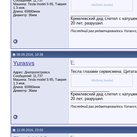
Сообщений: 11,737
Машина: Tesla model S 85, Таврия
vBulletin [media]
1.3 инж.
Длина:
65880мкм
__________________
Диаметр:
36мм
Кремлевский дед слетел с катушек,
20 лет, разрушил.
Последний раз редактировалось Yurasvs;
08.09.2016, 10:38
Yurasvs
Тесла глазами сервисмена. Цитата:
Адрес: Днепропетровск
Сообщений: 11,737
Машина: Tesla model S 85, Таврия
vBulletin [media]
1.3 инж.
Длина:
65880мкм
__________________
Диаметр:
36мм
Кремлевский дед слетел с катушек,
20 лет, разрушил.
Последний раз редактировалось Yurasvs;
12.09.2016, 23:03