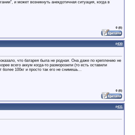
ании", и может возникнуть анекдотичная ситуация, когда в
0 (0)
#
430
показало, что батарея была не родная. Она даже по креплению не
орее всего аккум когда-то разморозили (то есть оставили
более 100кг и просто так его не снимешь...
0 (0)
#
431