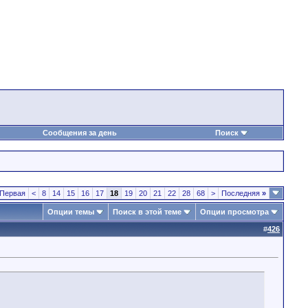
Сообщения за день
Поиск
Первая
<
8
14
15
16
17
18
19
20
21
22
28
68
>
Последняя
»
Опции темы
Поиск в этой теме
Опции просмотра
#
426