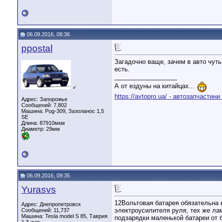
06.09.2016, 08:36
ppostal
Загадочно ваще, зачем в авто чут
есть.
__________________
А от ездуны на китайцах...
♂
https://avtopro.ua/ - автозапчастин
Адрес: Запорожье
Сообщений: 7,802
Машина: Pug-309, Зазоланос 1,5
SE
Длина:
87910мкм
Диаметр:
29мм
06.09.2016, 09:35
Yurasvs
12Вольтовая батарея обязательна 
Адрес: Днепропетровск
электроусилителя руля, тех же лам
Сообщений: 11,737
Машина: Tesla model S 85, Таврия
подзарядки маленькой батареи от б