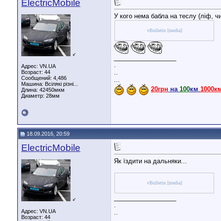
ElectricMobile
У кого нема бабла на теслу (ліф, чи
vBulletin [media]
♂
__________________
.
Адрес: VN.UA
..
Возраст: 44
Сообщений: 4,486
...
Машина: Всілякі різні...
20грн
на
100
км
.
1000к
Длина:
42450мкм
Диаметр:
28мм
18.09.2016, 20:59
ElectricMobile
Як їздити на дальняки...
vBulletin [media]
__________________
♂
.
Адрес: VN.UA
..
Возраст: 44
...