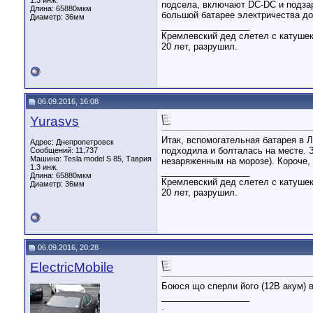
1.3 инж.
подсела, включают DC-DC и подзаря
Длина:
65880мкм
большой батарее электричества до
Диаметр:
36мм
__________________
Кремлевский дед слетел с катушек,
20 лет, разрушил.
06.09.2016, 16:08
Yurasvs
Итак, вспомогательная батарея в Л
Адрес: Днепропетровск
подходила и болталась на месте. З
Сообщений: 11,737
Машина: Tesla model S 85, Таврия
незаряженным на морозе). Короче, 
1.3 инж.
__________________
Длина:
65880мкм
Кремлевский дед слетел с катушек,
Диаметр:
36мм
20 лет, разрушил.
06.09.2016, 20:28
ElectricMobile
Боюся що сперли його (12В акум) вж
__________________
.