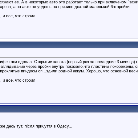
жают ее. А в некоторых авто это работает только при включеном "зажиг
хрена, а на авто не уедешь по причине дохлой маленькой батарейки.
 и все, что строил
ифе таки сдохла. Открытие капота (первый раз за последние 3 месяца) 
аглядывание через пробки внутрь показало,что пластины покорежены, ск
проклятые пиндосы сп...здили родной аккум. Хорошо, что основной весит 
 и все, что строил
е десь тут, після прибуття в Одесу...